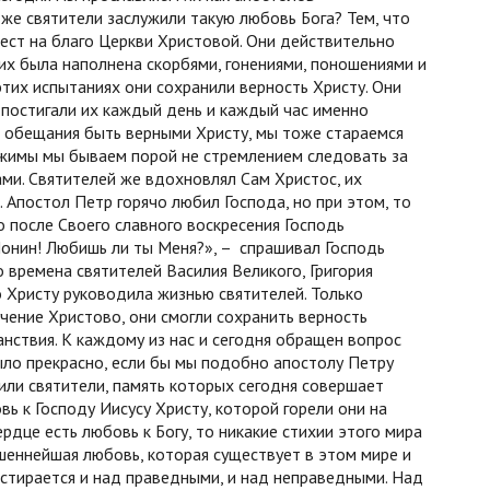
же святители заслужили такую любовь Бога? Тем, что
рест на благо Церкви Христовой. Они действительно
их была наполнена скорбями, гонениями, поношениями и
тих испытаниях они сохранили верность Христу. Они
 постигали их каждый день и каждый час именно
 обещания быть верными Христу, мы тоже стараемся
ижимы мы бываем порой не стремлением следовать за
ами. Святителей же вдохновлял Сам Христос, их
 Апостол Петр горячо любил Господа, но при этом, то
Но после Своего славного воскресения Господь
Ионин! Любишь ли ты Меня?», – спрашивал Господь
о времена святителей Василия Великого, Григория
о Христу руководила жизнью святителей. Только
чение Христово, они смогли сохранить верность
анствия. К каждому из нас и сегодня обращен вопрос
ыло прекрасно, если бы мы подобно апостолу Петру
или святители, память которых сегодня совершает
вь к Господу Иисусу Христу, которой горели они на
рдце есть любовь к Богу, то никакие стихии этого мира
шеннейшая любовь, которая существует в этом мире и
стирается и над праведными, и над неправедными. Над