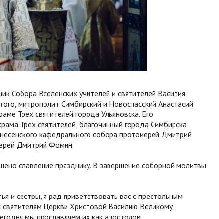
ник Собора Вселенских учителей и святителей Василия
стого, митрополит Симбирский и Новоспасский Анастасий
раме Трех святителей города Ульяновска. Его
рама Трех святителей, благочинный города Симбирска
знесенского кафедрального собора протоиерей Дмитрий
иерей Дмитрий Фомин.
шено славление празднику. В завершение соборной молитвы
ья и сестры, я рад приветствовать вас с престольным
м святителям Церкви Христовой Василию Великому,
Сегодня мы прославляем их как апостолов