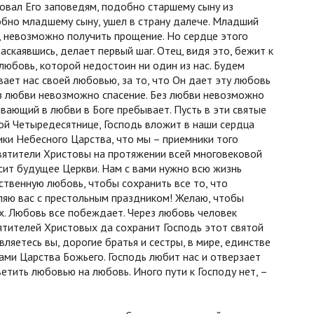
довал Его заповедям, подобно старшему сыну из
добно младшему сыну, ушел в страну далече. Младший
ы, невозможно получить прощение. Но сердце этого
раскаявшись, делает первый шаг. Отец, видя это, бежит к
 любовь, которой недостоин ни один из нас. Будем
вает нас своей любовью, за то, что Он дает эту любовь
ез любви невозможно спасение. Без любви невозможно
ывающий в любви в Боге пребывает. Пусть в эти святые
той Четыредесятнице, Господь вложит в наши сердца
ики Небесного Царства, что мы – приемники того
святители Христовы на протяжении всей многовековой
исит будущее Церкви. Нам с вами нужно всю жизнь
ственную любовь, чтобы сохранить все то, что
ляю вас с престольным праздником! Желаю, чтобы
. Любовь все побеждает. Через любовь человек
тителей Христовых да сохранит Господь этот святой
ляетесь вы, дорогие братья и сестры, в мире, единстве
ами Царства Божьего. Господь любит нас и отверзает
ветить любовью на любовь. Иного пути к Господу нет, –