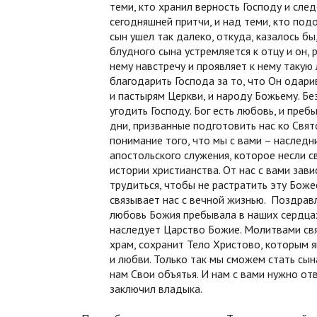
теми, кто хранил верность Господу и сле
сегодняшней притчи, и над теми, кто по
сын ушел так далеко, откуда, казалось б
блудного сына устремляется к отцу и он, 
нему навстречу и проявляет к нему такую
благодарить Господа за то, что Он одари
и пастырям Церкви, и народу Божьему. Б
угодить Господу. Бог есть любовь, и преб
дни, призванные подготовить нас ко Свя
понимание того, что мы с вами – наследн
апостольского служения, которое несли 
истории христианства. От нас с вами зав
трудиться, чтобы не растратить эту Боже
связывает нас с вечной жизнью. Поздрав
любовь Божия пребывала в наших сердцах
наследует Царство Божие. Молитвами свя
храм, сохранит Тело Христово, которым яв
и любви. Только так мы сможем стать сын
нам Свои объятья. И нам с вами нужно от
заключил владыка.