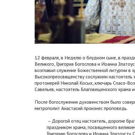
12 февраля, в Неделю о блудном сыне, в празд
Великого, Григория Богослова и Иоанна Златоу
возглавил служение Божественной литургии в х
Высокопреосвященству сослужили настоятель х
протоиерей Николай Косых, ключарь Спасо-Во
Савельев, настоятель Благовещенского храма 
После богослужения духовенством было совер
митрополит Анастасий произнес проповедь.
– Дорогой отец настоятель, дорогие брат
праздником храма, посвященного велики
Григорию Богослову и Иоанна Златоусту. 