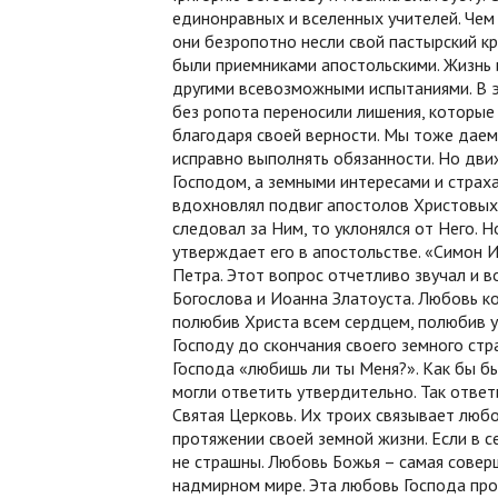
единонравных и вселенных учителей. Чем 
они безропотно несли свой пастырский к
были приемниками апостольскими. Жизнь 
другими всевозможными испытаниями. В э
без ропота переносили лишения, которые
благодаря своей верности. Мы тоже даем
исправно выполнять обязанности. Но дв
Господом, а земными интересами и страх
вдохновлял подвиг апостолов Христовых.
следовал за Ним, то уклонялся от Него. 
утверждает его в апостольстве. «Симон 
Петра. Этот вопрос отчетливо звучал и в
Богослова и Иоанна Златоуста. Любовь к
полюбив Христа всем сердцем, полюбив у
Господу до скончания своего земного стр
Господа «любишь ли ты Меня?». Как бы б
могли ответить утвердительно. Так ответ
Святая Церковь. Их троих связывает любо
протяжении своей земной жизни. Если в се
не страшны. Любовь Божья – самая совер
надмирном мире. Эта любовь Господа про