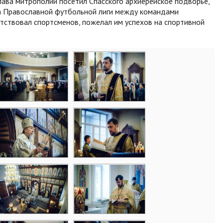
лава митрополии посетил Спасского архиерейское подворье,
ка Православной футбольной лиги между командами
утствовал спортсменов, пожелал им успехов на спортивной