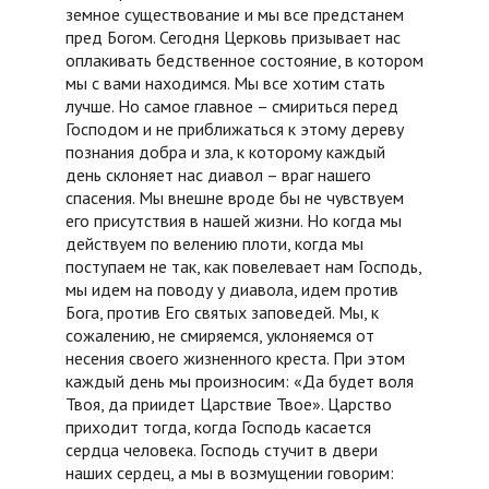
земное существование и мы все предстанем
пред Богом. Сегодня Церковь призывает нас
оплакивать бедственное состояние, в котором
мы с вами находимся. Мы все хотим стать
лучше. Но самое главное – смириться перед
Господом и не приближаться к этому дереву
познания добра и зла, к которому каждый
день склоняет нас диавол – враг нашего
спасения. Мы внешне вроде бы не чувствуем
его присутствия в нашей жизни. Но когда мы
действуем по велению плоти, когда мы
поступаем не так, как повелевает нам Господь,
мы идем на поводу у диавола, идем против
Бога, против Его святых заповедей. Мы, к
сожалению, не смиряемся, уклоняемся от
несения своего жизненного креста. При этом
каждый день мы произносим: «Да будет воля
Твоя, да приидет Царствие Твое». Царство
приходит тогда, когда Господь касается
сердца человека. Господь стучит в двери
наших сердец, а мы в возмущении говорим: