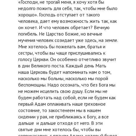
«Господи, не трогай меня, я хочу хотя бы
недолго пожить для себя, так, чтобы мне было
хорошо». Господь отступает от такого
человека, дает ему возможность жить так, как
он хочет. И что человек обретает? Вечную
погибель. Не Царство Божие, но вечные
мучения человек созидает уже здесь, на земле.
Мне хотелось бы пожелать вам, братья и
сестры, чтобы вы чаще прислушивались к
голосу Церкви. Он особенно отчетливо звучит
в дни Великого поста. Каждый день Мать
наша Церковь будет напоминать нам о том,
насколько мы больны, насколько мы порой
беспомощны. Надо осознать, что без Бога мы
не можем исцелить свою душу. Если мы не
будем работать над собой, если не будем как
первый Адам оплакивать наше греховное
состояние, то закостенеем мы в нашем
сидении у рая, не приближаясь к Богу, а все
дальше и дальше отходя от него. В эти
святые дни мне хотелось бы, чтобы вы
соприкасались с плачем Адама, который будет