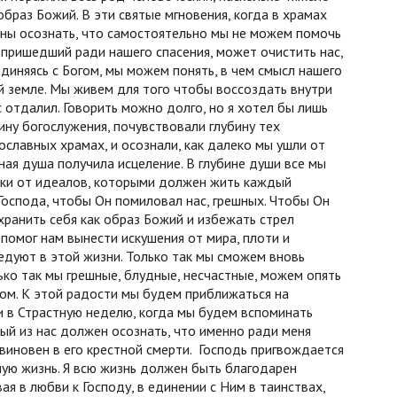
образ Божий. В эти святые мгновения, когда в храмах
жны осознать, что самостоятельно мы не можем помочь
 пришедший ради нашего спасения, может очистить нас,
диняясь с Богом, мы можем понять, в чем смысл нашего
й земле. Мы живем для того чтобы воссоздать внутри
с отдалил. Говорить можно долго, но я хотел бы лишь
ину богослужения, почувствовали глубину тех
ославных храмах, и осознали, как далеко мы ушли от
ная душа получила исцеление. В глубине души все мы
леки от идеалов, которыми должен жить каждый
Господа, чтобы Он помиловал нас, грешных. Чтобы Он
хранить себя как образ Божий и избежать стрел
помог нам вынести искушения от мира, плоти и
едуют в этой жизни. Только так мы сможем вновь
ько так мы грешные, блудные, несчастные, можем опять
ом. К этой радости мы будем приближаться на
и в Страстную неделю, когда мы будем вспоминать
ый из нас должен осознать, что именно ради меня
 виновен в его крестной смерти. Господь пригвождается
ную жизнь. Я всю жизнь должен быть благодарен
ая в любви к Господу, в единении с Ним в таинствах,