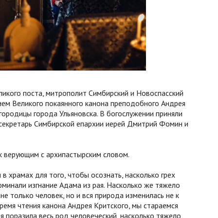
ликого поста, митрополит Симбирский и Новоспасский
ием Великого покаянного канона преподобного Андрея
городицы города Ульяновска. В богослужении приняли
 секретарь Симбирской епархии иерей Дмитрий Фомин и
к верующим с архипастырским словом.
 в храмах для того, чтобы осознать, насколько грех
поминали изгнание Адама из рая. Насколько же тяжело
не только человек, но и вся природа изменилась не к
время чтения канона Андрея Критского, мы стараемся
ая поразила весь род человеческий, насколько тяжело