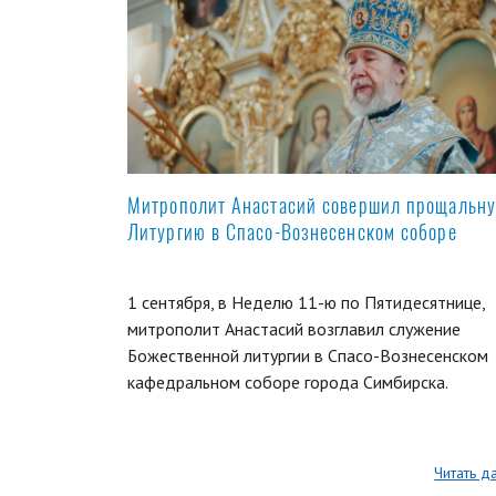
Митрополит Анастасий совершил прощальн
Литургию в Спасо-Вознесенском соборе
1 сентября, в Неделю 11-ю по Пятидесятнице,
митрополит Анастасий возглавил служение
Божественной литургии в Спасо-Вознесенском
кафедральном соборе города Симбирска.
Читать д