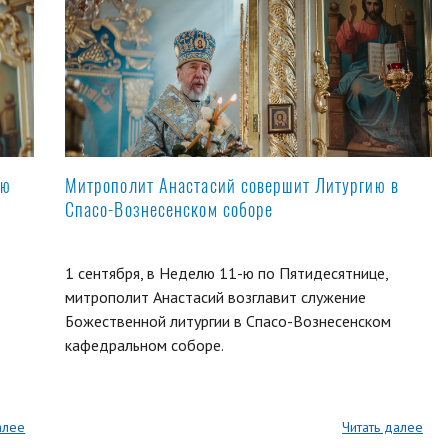
ую
Митрополит Анастасий совершит Литургию в
Спасо-Вознесенском соборе
1 сентября, в Неделю 11-ю по Пятидесятнице,
митрополит Анастасий возглавит служение
Божественной литургии в Спасо-Вознесенском
кафедральном соборе.
алее
Читать далее