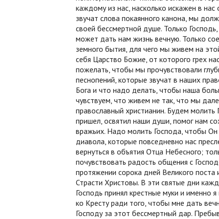
каждому из нас, насколько искажен в нас 
звучат слова покаянного канона, мы дол
своей бессмертной душе. Только Господь,
может дать нам жизнь вечную. Только сое
земного бытия, для чего мы живем на это
себя Царство Божие, от которого грех на
пожелать, чтобы мы прочувствовали глуб
песнопений, которые звучат в наших прав
Бога и что надо делать, чтобы наша боль
чувствуем, что живем не так, что мы да
православный христианин. Будем молить 
пришел, освятил наши души, помог нам со
вражьих. Надо молить Господа, чтобы Он 
диавола, которые повседневно нас пресл
вернуться в объятия Отца Небесного; тол
почувствовать радость общения с Господ
протяжении сорока дней Великого поста 
Страсти Христовы. В эти святые дни кажд
Господь принял крестные муки и именно я
ко Кресту ради того, чтобы мне дать веч
Господу за этот бессмертный дар. Пребыв