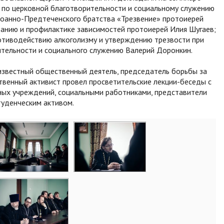
 по церковной благотворительности и социальному служению
Иоанно-Предтеченского братства «Трезвение» протоиерей
итанию и профилактике зависимостей протоиерей Илия Шугаев;
отиводействию алкоголизму и утверждению трезвости при
тельности и социального служению Валерий Доронкин.
 известный общественный деятель, председатель борьбы за
венный активист провел просветительские лекции-беседы с
ных учреждений, социальными работниками, представители
туденческим активом.