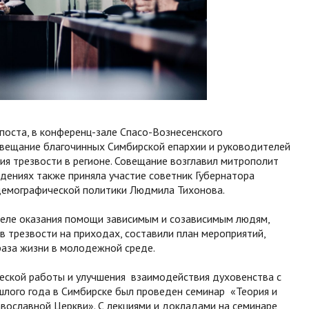
 поста, в конференц-зале Спасо-Вознесенского
овещание благочинных Симбирской епархии и руководителей
я трезвости в регионе. Совещание возглавил митрополит
дениях также приняла участие советник Губернатора
 демографической политики Людмила Тихонова.
деле оказания помощи зависимым и созависимым людям,
 трезвости на приходах, составили план мероприятий,
раза жизни в молодежной среде.
ческой работы и улучшения взаимодействия духовенства с
лого года в Симбирске был проведен семинар «Теория и
авославной Церкви». С лекциями и докладами на семинаре