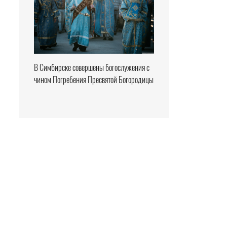
В Симбирске совершены богослужения с
чином Погребения Пресвятой Богородицы