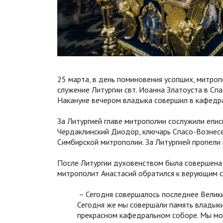
25 марта, в день поминовения усопших, митроп
служение Литургии свт. Иоанна Златоуста в Сп
Накануне вечером владыка совершил в кафедр
За Литургией главе митрополии сослужили епис
Чердаклинский Диодор, ключарь Спасо-Вознес
Симбирской митрополии. За Литургией пропели
После Литургии духовенством была совершена
митрополит Анастасий обратился к верующим с
– Сегодня совершалось последнее Велик
Сегодня же мы совершали память владыки
прекрасном кафедральном соборе. Мы мол