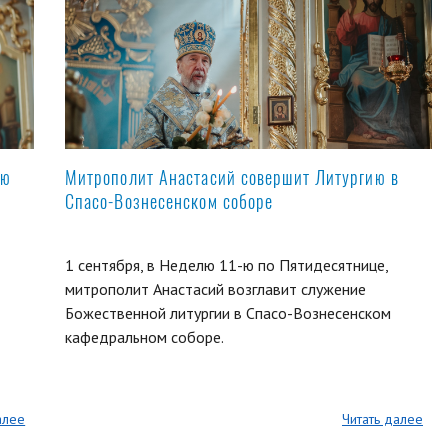
ую
Митрополит Анастасий совершит Литургию в
Спасо-Вознесенском соборе
1 сентября, в Неделю 11-ю по Пятидесятнице,
митрополит Анастасий возглавит служение
Божественной литургии в Спасо-Вознесенском
кафедральном соборе.
алее
Читать далее