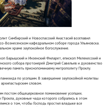
олит Симбирский и Новоспасский Анастасий возглавил
асо-Вознесенском кафедральном соборе города Ульяновска.
альном храме заупокойное богослужение.
коп Барышский и Инзенский Филарет, епископ Мелекесский и
енского собора протоиерей Дмитрий Савельев и духовенство
 вечную память приснопоминаему митрополиту Проклу.
 панихида по усопшим. В завершение заупокойной молитвы
 архипастырским словом.
им постом общецерковное поминовение усопших.
 Прокла, духовные чада которого собрались в этом
имся о том, чтобы Господь простил владыке все