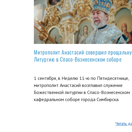
Митрополит Анастасий совершил прощальн
Литургию в Спасо-Вознесенском соборе
1 сентября, в Неделю 11-ю по Пятидесятнице,
митрополит Анастасий возглавил служение
Божественной литургии в Спасо-Вознесенском
кафедральном соборе города Симбирска.
Читать д