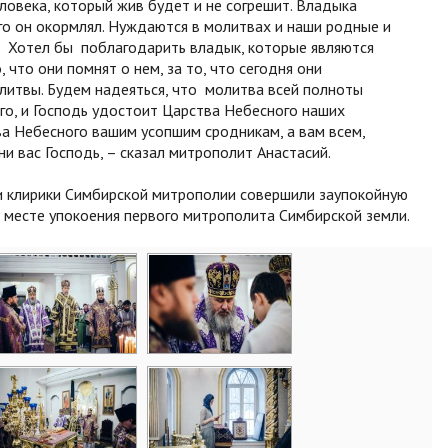
ловека, который жив будет и не согрешит. Владыка
ого он окормлял. Нуждаются в молитвах и наши родные и
и. Хотел бы поблагодарить владык, которые являются
что они помнят о нем, за то, что сегодня они
литвы. Будем надеяться, что молитва всей полноты
о, и Господь удостоит Царства Небесного наших
тва Небесного вашим усопшим сродникам, а вам всем,
ни вас Господь, – сказал митрополит Анастасий.
и клирики Симбирской митрополии совершили заупокойную
а месте упокоения первого митрополита Симбирской земли.