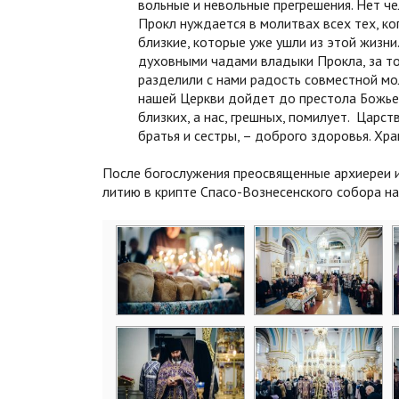
вольные и невольные прегрешения. Нет че
Прокл нуждается в молитвах всех тех, к
близкие, которые уже ушли из этой жизн
духовными чадами владыки Прокла, за то, 
разделили с нами радость совместной мо
нашей Церкви дойдет до престола Божьег
близких, а нас, грешных, помилует. Царс
братья и сестры, – доброго здоровья. Хра
После богослужения преосвященные архиереи 
литию в крипте Спасо-Вознесенского собора н