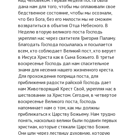
дана нам для того, чтобы мы оплакивали свое
бедственное состояние, чтобы мы осознали,
что без Бога, без его милости мы не сможем
возвратиться в объятия Отца Небесного. В
Неделю вторую великого поста Господь
укреплял нас через святителя Григория Паламу.
Благодать Господа посылалась и посылается
всем, кто соблюдает Великий пост, кто верует
в Иисуса Христа как в Сына Божьего. В третье
воскресенье Господь дал нам спасительное
знамя для несения нашего жизненного креста.
Для прохождения поприща поста, для
приближения радости райской Господь дает
нам Животворящий Крест Свой, укрепляя нас в
шествовании за Христом. Сегодня, в четвертое
воскресенье Великого поста, Господь
напоминает нам о том, как мы должны
приближаться к Царству Божьему. Нам трудно
понять, насколько велики были подвиги первых
христиан, которые стяжали Царство Божие.
Они шли через лествицу духовную, которую