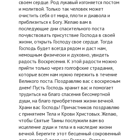
своем сердце. Род лукавый изгоняется постом
и молитвой. Только так человек может
очистить себя от мира, плоти и диавола и
приблизиться к Богу. Желаю вам в
последующие дни спасительного поста
почувствовать присутствие Господа в своей
жизни, открыть Господу свое сердце. Тогда
Господь будет всегда рядом и даст нам,
немощным физически и духовно, увидеть
радость Воскресения. К этой радости можно
прийти только через голгофские страдания,
которые всем нам нужно пережить в течение
Великого поста. Поздравляю вас с воскресным
днем! Пусть Господь хранит вас и помогает
трудиться на благо спасения бессмертной
души, на благо приобретения жизни вечной.
Храни вас Господь! Причастников поздравляю
с принятием Тела и Крови Христовых. Желаю,
чтобы Святые Таины послужили вам во
исцеление души и тела и в наследие жизни
вечной. Берегите этот бесценный сокровенный
дар, который дает нам Господь. Господь