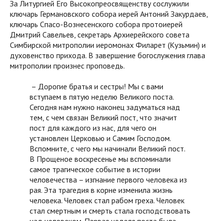
За Литургией Его Высокопреосвященству сослужили
ключарь Германовского собора иерей Антоний Закурдаев,
ключарь Спасо-Вознесенского собора протоиерей
Дмитрий Савельев, секретарь Архиерейского совета
Симбирской митрополии иеромонах Филарет (Кузьмин) и
духовенство прихода. В завершение богослужения глава
митрополии произнес проповедь.
– Дорогие братья и сестры! Мы с вами
вступаем в пятую неделю Великого поста.
Сегодня нам нужно наконец задуматься над
тем, с чем связан Великий пост, что значит
пост для каждого из нас, для чего он
установлен Церковью и Самим Господом.
Вспомните, с чего мы начинали Великий пост.
В Прощеное воскресенье мы вспоминали
самое трагическое событие в истории
человечества – изгнание первого человека из
рая. Эта трагедия в корне изменила жизнь
человека. Человек стал рабом греха. Человек
стал смертным и смерть стала господствовать
над человеком. Первая неделя поста была