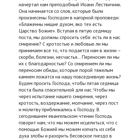
начертал нам преподобный Иоанн Лествичник.
Она начинается со слов, которые были
произнесены Господом в нагорной проповеди:
«Блаженны нищие духом, яко тех есть
Царство Божие». Вступая в пятую седмицу
поста, мы должны спросить себя: есть ли в нас
смирение? С кротостью и любовью ли мы
принимаем все то, что подается нам в жизни –
скорби, болезни, несчастья… Переносим ли мы
их с благодарностью? Со смирением ли мы
переносим обиды, которые порой тяжелым
камнем ложатся на нашу повседневную жизнь?
Будем просить Господа, чтобы пятая седмица
поста была спасительной для нас. Чтобы мы
через испытание нашего смирения, через
кротость, воздержание, молчание, через пост
и молитву приближались к Господу. В
сегодняшнем евангельском чтении Господь
говорит нам, что мы можем исцелиться, что с
помощью Божией мы можем изгнать из себя
духа злобы и разорить бесовское гнездо в