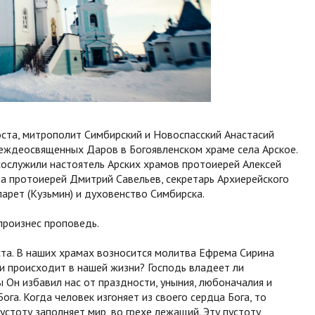
оста, митрополит Симбирский и Новоспасский Анастасий
еждеосвященных Даров в Богоявленском храме села Арское.
ослужили настоятель Арских храмов протоиерей Алексей
а протоиерей Дмитрий Савельев, секретарь Архиерейского
рет (Кузьмин) и духовенство Симбирска.
произнес проповедь.
ста. В наших храмах возносится молитва Ефрема Сирина
ли происходит в нашей жизни? Господь владеет ли
 Он избавил нас от праздности, уныния, любоначалия и
ога. Когда человек изгоняет из своего сердца Бога, то
устоту заполняет мир, во грехе лежащий. Эту пустоту