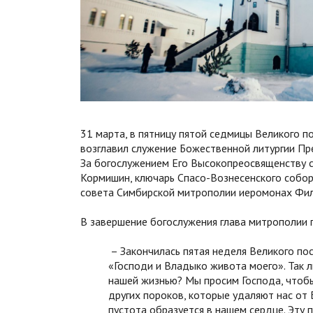
31 марта, в пятницу пятой седмицы Великого п
возглавил служение Божественной литургии Пр
За богослужением Его Высокопреосвященству с
Кормишин, ключарь Спасо-Вознесенского собор
совета Симбирской митрополии иеромонах Фила
В завершение богослужения глава митрополии 
– Закончилась пятая неделя Великого по
«Господи и Владыко живота моего». Так 
нашей жизнью? Мы просим Господа, чтобы
других пороков, которые удаляют нас от Б
пустота образуется в нашем сердце. Эту п