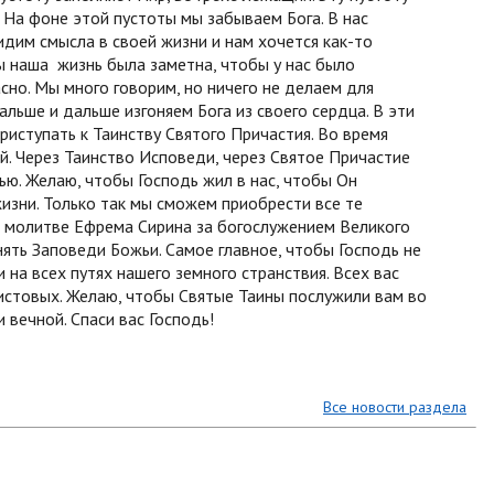
. На фоне этой пустоты мы забываем Бога. В нас
видим смысла в своей жизни и нам хочется как-то
ы наша жизнь была заметна, чтобы у нас было
сно. Мы много говорим, но ничего не делаем для
альше и дальше изгоняем Бога из своего сердца. В эти
иступать к Таинству Святого Причастия. Во время
й. Через Таинство Исповеди, через Святое Причастие
ью. Желаю, чтобы Господь жил в нас, чтобы Он
изни. Только так мы сможем приобрести все те
 молитве Ефрема Сирина за богослужением Великого
нять Заповеди Божьи. Самое главное, чтобы Господь не
 на всех путях нашего земного странствия. Всех вас
истовых. Желаю, чтобы Святые Таины послужили вам во
и вечной. Спаси вас Господь!
Все новости раздела