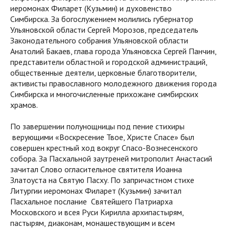
иеромонах Филарет (Кузьмин) и духовенство
Симбирска. За богослужением молились губернатор
Ульяновской области Сергей Морозов, председатель
Законодательного собрания Ульяновской области
Анатолий Бакаев, глава города Ульяновска Сергей Панчин,
представители областной и городской администраций,
общественные деятели, церковные благотворители,
активисты православного молодежного движения города
Симбирска и многочисленные прихожане симбирских
храмов.
По завершении полунощницы под пение стихиры
верующими «Воскресение Твое, Христе Спасе» был
совершен крестный ход вокруг Спасо-Вознесенского
собора. За Пасхальной заутреней митрополит Анастасий
зачитал Слово огласительное святителя Иоанна
Златоуста на Святую Пасху. По запричастном стихе
Литургии иеромонах Филарет (Кузьмин) зачитал
Пасхальное послание Святейшего Патриарха
Московского и всея Руси Кирилла архипастырям,
пастырям, диаконам, монашествующим и всем