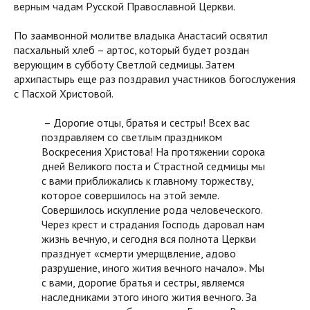
верным чадам Русской Православной Церкви.
По заамвонной молитве владыка Анастасий освятил
пасхальный хлеб – артос, который будет роздан
верующим в субботу Светлой седмицы. Затем
архипастырь еще раз поздравил участников богослужения
с Пасхой Христовой.
– Дорогие отцы, братья и сестры! Всех вас
поздравляем со светлым праздником
Воскресения Христова! На протяжении сорока
дней Великого поста и Страстной седмицы мы
с вами приближались к главному торжеству,
которое совершилось на этой земле.
Совершилось искупление рода человеческого.
Через крест и страдания Господь даровал нам
жизнь вечную, и сегодня вся полнота Церкви
празднует «смерти умерщвление, адово
разрушение, иного жития вечного начало». Мы
с вами, дорогие братья и сестры, являемся
наследниками этого иного жития вечного. За