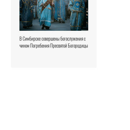
В Симбирске совершены богослужения с
чином Погребения Пресвятой Богородицы