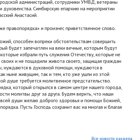
ородской администраций, сотрудники УМВД, ветераны
и духовенства. Симбирскую епархию на мероприятии
сский Анастасий.
же правопорядка» и произнес приветственное слово.
ожий, способен вопреки обстоятельствам совершить
рый будет запечатлен на веки вечные, которым будут
 которые избрали путь служения Отечеству, которые не
 своих и не пощадили живота своего, защищая граждан
мы, нуждаются в духовной помощи, нуждаются в
к ныне живущим, так и тем, кто уже ушли из этой
дой душе требуется молитвенное предстательство.
ядка, который открылся в самом центре нашего города,
сти молитвы друг за друга. Будем верить, что наши
т всей души желаю доброго здоровья и помощи Божией,
орядка. Пусть Господь сохранит вас на многая и благая
Все новости раздела