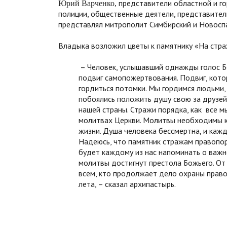
представители областной и г
Юрий Варченко,
полиции, общественные деятели, представител
представлял митрополит Симбирский и Новоспа
Владыка возложил цветы к памятнику «На стра
– Человек, услышавший однажды голос Б
подвиг самопожертвования. Подвиг, кото
гордиться потомки. Мы гордимся людьми,
побоялись положить душу свою за друзей
нашей страны. Стражи порядка, как все 
молитвах Церкви. Молитвы необходимы ка
жизни. Душа человека бессмертна, и каж
Надеюсь, что памятник стражам правопор
будет каждому из нас напоминать о важно
молитвы достигнут престола Божьего. О
всем, кто продолжает дело охраны правоп
лета, – сказал архипастырь.