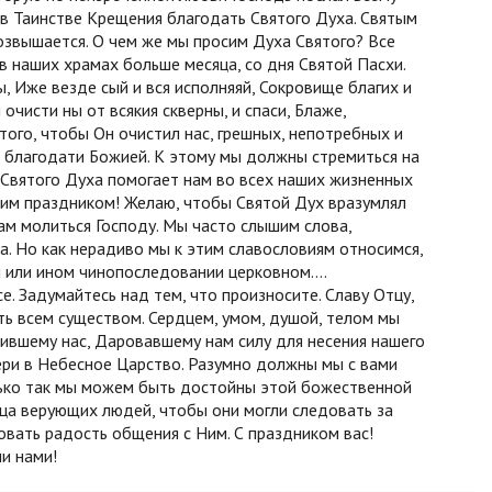
 в Таинстве Крещения благодать Святого Духа. Святым
озвышается. О чем же мы просим Духа Святого? Все
 в наших храмах больше месяца, со дня Святой Пасхи.
 Иже везде сый и вся исполняяй, Сокровище благих и
 очисти ны от всякия скверны, и спаси, Блаже,
ого, чтобы Он очистил нас, грешных, непотребных и
 благодати Божией. К этому мы должны стремиться на
 Святого Духа помогает нам во всех наших жизненных
ким праздником! Желаю, чтобы Святой Дух вразумлял
нам молиться Господу. Мы часто слышим слова,
а. Но как нерадиво мы к этим славословиям относимся,
м или ином чинопоследовании церковном….
. Задумайтесь над тем, что произносите. Славу Отцу,
ь всем существом. Сердцем, умом, душой, телом мы
ившему нас, Даровавшему нам силу для несения нашего
ри в Небесное Царство. Разумно должны мы с вами
лько так мы можем быть достойны этой божественной
дца верующих людей, чтобы они могли следовать за
вовать радость общения с Ним. С праздником вас!
и нами!