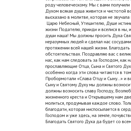
роду человеческому. Мы с вами получили
Духом всякая душа живится и чистотой в
высказано в молитве, которая не звучала
Царю Небесный, Утешителю, Душе истины,
жизни Подателю, прииди и вселися в ны, и
души наша! Мы должны просить Духа Свят
неразумных людей и сделал нас сосудами
протяжении всей нашей жизни. Благодать
обстоятельствах. Поздравляю вас с вели
нас, как нам следовать за Господом, как 
прославляющие Отца, Сына и Святого Дух
особенно когда эти слова читаются в то
Пробормотали «Слава Отцу и Сыну…» и все
Сыну и Святому Духу мы должны возносит
должны возносить славу Господу, Возлюб
жизненного креста и Открывшему нам две
молиться, продумывая каждое слово. То
благодати, которая ниспосылается в сер
Господом и уже здесь, на земле, почувст
Благодать Святого Духа да будет со всем