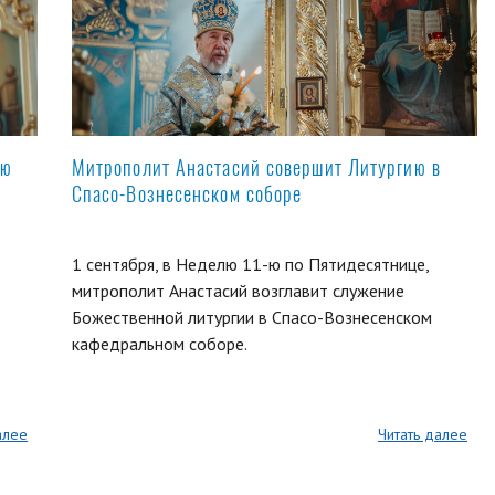
ую
Митрополит Анастасий совершит Литургию в
Спасо-Вознесенском соборе
1 сентября, в Неделю 11-ю по Пятидесятнице,
митрополит Анастасий возглавит служение
Божественной литургии в Спасо-Вознесенском
кафедральном соборе.
алее
Читать далее