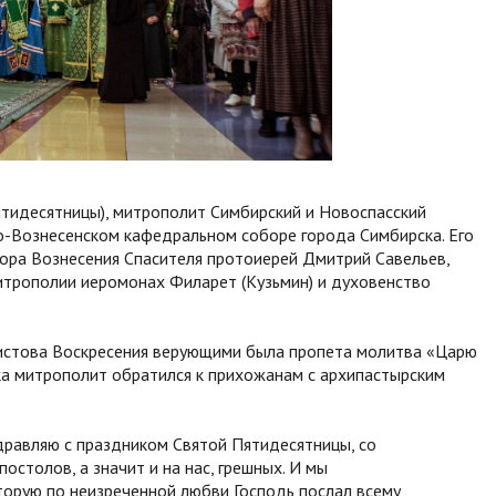
ятидесятницы), митрополит Симбирский и Новоспасский
о-Вознесенском кафедральном соборе города Симбирска. Его
ора Вознесения Спасителя протоиерей Дмитрий Савельев,
итрополии иеромонах Филарет (Кузьмин) и духовенство
ристова Воскресения верующими была пропета молитва «Царю
а митрополит обратился к прихожанам с архипастырским
здравляю с праздником Святой Пятидесятницы, со
остолов, а значит и на нас, грешных. И мы
торую по неизреченной любви Господь послал всему