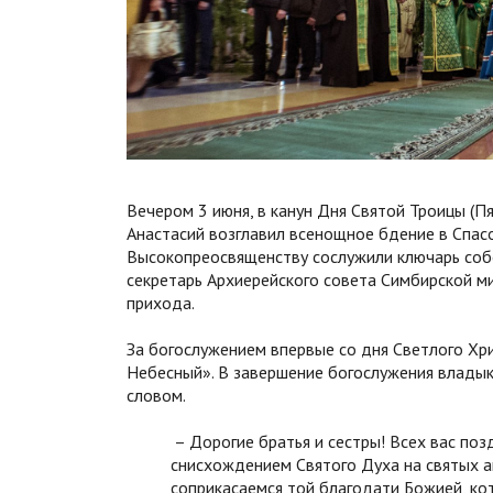
Вечером 3 июня, в канун Дня Святой Троицы (П
Анастасий возглавил всенощное бдение в Спас
Высокопреосвященству сослужили ключарь соб
секретарь Архиерейского совета Симбирской м
прихода.
За богослужением впервые со дня Светлого Х
Небесный». В завершение богослужения владык
словом.
– Дорогие братья и сестры! Всех вас по
снисхождением Святого Духа на святых ап
соприкасаемся той благодати Божией, ко