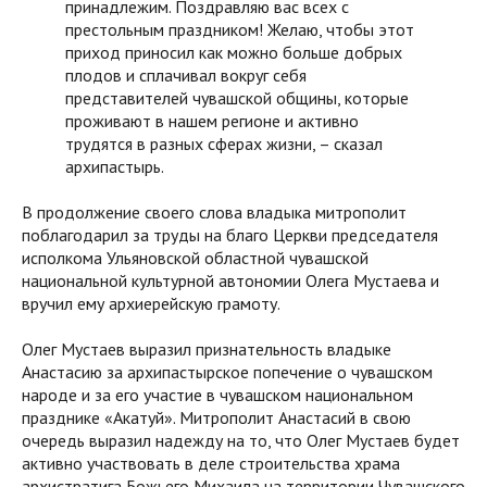
принадлежим. Поздравляю вас всех с
престольным праздником! Желаю, чтобы этот
приход приносил как можно больше добрых
плодов и сплачивал вокруг себя
представителей чувашской общины, которые
проживают в нашем регионе и активно
трудятся в разных сферах жизни, – сказал
архипастырь.
В продолжение своего слова владыка митрополит
поблагодарил за труды на благо Церкви председателя
исполкома Ульяновской областной чувашской
национальной культурной автономии Олега Мустаева и
вручил ему архиерейскую грамоту.
Олег Мустаев выразил признательность владыке
Анастасию за архипастырское попечение о чувашском
народе и за его участие в чувашском национальном
празднике «Акатуй». Митрополит Анастасий в свою
очередь выразил надежду на то, что Олег Мустаев будет
активно участвовать в деле строительства храма
архистратига Божьего Михаила на территории Чувашского