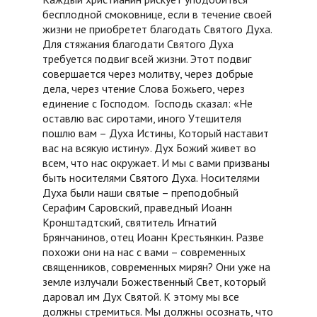
бесплодной смоковнице, если в течение своей
жизни не приобретет благодать Святого Духа.
Для стяжания благодати Святого Духа
требуется подвиг всей жизни. Этот подвиг
совершается через молитву, через добрые
дела, через чтение Слова Божьего, через
единение с Господом. Господь сказал: «Не
оставлю вас сиротами, иного Утешителя
пошлю вам – Духа Истины, Который наставит
вас на всякую истину». Дух Божий живет во
всем, что нас окружает. И мы с вами призваны
быть носителями Святого Духа. Носителями
Духа были наши святые – преподобный
Серафим Саровский, праведный Иоанн
Кронштадтский, святитель Игнатий
Брянчанинов, отец Иоанн Крестьянкин. Разве
похожи они на нас с вами – современных
священников, современных мирян? Они уже на
земле излучали Божественный Свет, который
даровал им Дух Святой. К этому мы все
должны стремиться. Мы должны осознать, что