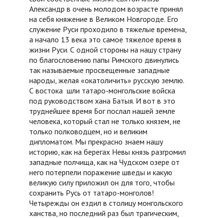
Александр в очень молодом возрасте принял
на себя княжение в Великом Новгороде. Его
служение Руси проходило в тяжелые времена,
а начало 13 века это самое тяжелое время в
жизни Руси. С одной стороны на нашу страну
по благословению папы Римского двинулись
так называемые просвещенные западные
народы, желая «окатоличить» русскую землю.
С востока шли татаро-монгольские войска
под руководством хана Батыя. И вот в это
труднейшее время Бог послал нашей земле
человека, который стал не только князем, не
только полководцем, но и великим
дипломатом. Мы прекрасно знаем нашу
историю, как на берегах Невы князь разгромил
западные полчища, как на Чудском озере от
него потерпели поражение шведы и какую
великую силу приложил он для того, чтобы
сохранить Русь от татаро-монголов!
Четырежды он ездил в столицу монгольского
ханства, но последний раз был трагическим,