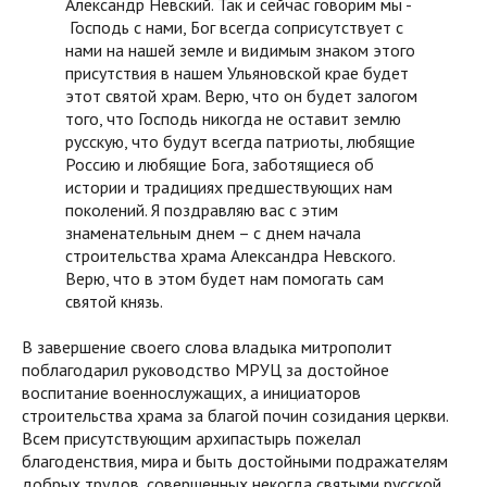
Александр Невский. Так и сейчас говорим мы -
Господь с нами, Бог всегда соприсутствует с
нами на нашей земле и видимым знаком этого
присутствия в нашем Ульяновской крае будет
этот святой храм. Верю, что он будет залогом
того, что Господь никогда не оставит землю
русскую, что будут всегда патриоты, любящие
Россию и любящие Бога, заботящиеся об
истории и традициях предшествующих нам
поколений. Я поздравляю вас с этим
знаменательным днем – с днем начала
строительства храма Александра Невского.
Верю, что в этом будет нам помогать сам
святой князь.
В завершение своего слова владыка митрополит
поблагодарил руководство МРУЦ за достойное
воспитание военнослужащих, а инициаторов
строительства храма за благой почин созидания церкви.
Всем присутствующим архипастырь пожелал
благоденствия, мира и быть достойными подражателям
добрых трудов, совершенных некогда святыми русской