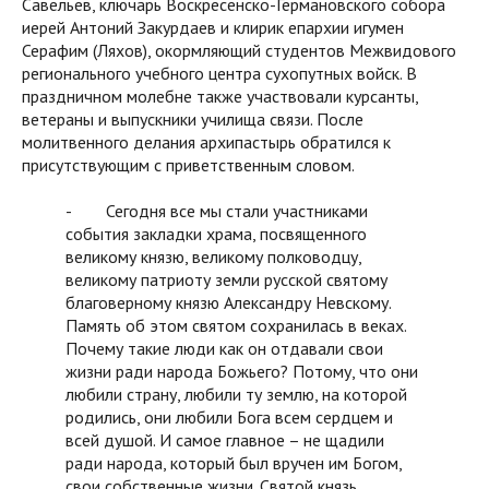
Савельев, ключарь Воскресенско-Германовского собора
иерей Антоний Закурдаев и клирик епархии игумен
Серафим (Ляхов), окормляющий студентов Межвидового
регионального учебного центра сухопутных войск. В
праздничном молебне также участвовали курсанты,
ветераны и выпускники училища связи. После
молитвенного делания архипастырь обратился к
присутствующим с приветственным словом.
- Сегодня все мы стали участниками
события закладки храма, посвященного
великому князю, великому полководцу,
великому патриоту земли русской святому
благоверному князю Александру Невскому.
Память об этом святом сохранилась в веках.
Почему такие люди как он отдавали свои
жизни ради народа Божьего? Потому, что они
любили страну, любили ту землю, на которой
родились, они любили Бога всем сердцем и
всей душой. И самое главное – не щадили
ради народа, который был вручен им Богом,
свои собственные жизни. Святой князь