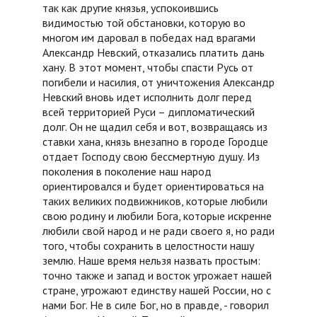
так как другие князья, успокоившись
видимостью той обстановки, которую во
многом им даровал в победах над врагами
Александр Невский, отказались платить дань
хану. В этот момент, чтобы спасти Русь от
погибели и насилия, от уничтожения Александр
Невский вновь идет исполнить долг перед
всей территорией Руси – дипломатический
долг. Он не щадил себя и вот, возвращаясь из
ставки хана, князь внезапно в городе Городце
отдает Господу свою бессмертную душу. Из
поколения в поколение наш народ
ориентировался и будет ориентироваться на
таких великих подвижников, которые любили
свою родину и любили Бога, которые искренне
любили свой народ и не ради своего я, но ради
того, чтобы сохранить в целостности нашу
землю. Наше время нельзя назвать простым:
точно также и запад и восток угрожает нашей
стране, угрожают единству нашей России, но с
нами Бог. Не в силе Бог, но в правде, - говорил