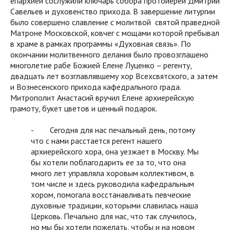
епархией сослужили ключарь собора протоиерей Дмитрий
Савельев и духовенство прихода. В завершение литургии
было совершено славление с молитвой святой праведной
Матроне Московской, ковчег с мощами которой пребывал
в храме в рамках программы «Духовная связь». По
окончании молитвенного делания было провозглашено
многолетие рабе Божией Елене Луценко – регенту,
двадцать лет возглавлявшему хор Всехсвятского, а затем
и Вознесенского прихода кафедрального града.
Митрополит Анастасий вручил Елене архиерейскую
грамоту, букет цветов и ценный подарок.
- Сегодня для нас печальный день, потому
что с нами расстается регент нашего
архиерейского хора, она уезжает в Москву. Мы
бы хотели поблагодарить ее за то, что она
много лет управляла хоровым коллективом, в
том числе и здесь руководила кафедральным
хором, помогала восстанавливать певческие
духовные традиции, которыми славилась наша
Церковь. Печально для нас, что так случилось,
но мы бы хотели пожелать, чтобы и на новом