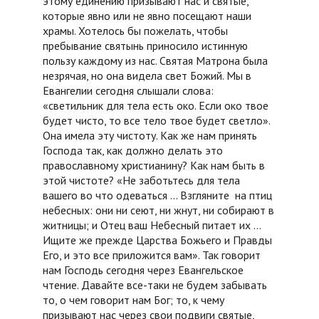
этому единению призывают нас и святые,
которые явно или не явно посещают наши
храмы. Хотелось бы пожелать, чтобы
пребывание святынь приносило истинную
пользу каждому из нас. Святая Матрона была
незрячая, но она видела свет Божий. Мы в
Евангелии сегодня слышали слова:
«светильник для тела есть око. Если око твое
будет чисто, то все тело твое будет светло».
Она имела эту чистоту. Как же нам принять
Господа так, как должно делать это
православному христианину? Как нам быть в
этой чистоте? «Не заботьтесь для тела
вашего во что одеваться … Взгляните на птиц
небесных: они ни сеют, ни жнут, ни собирают в
житницы; и Отец ваш Небесный питает их …
Ищите же прежде Царства Божьего и Правды
Его, и это все приложится вам». Так говорит
нам Господь сегодня через Евангельское
чтение. Давайте все-таки не будем забывать
то, о чем говорит нам Бог; то, к чему
призывают нас через свои подвиги святые,