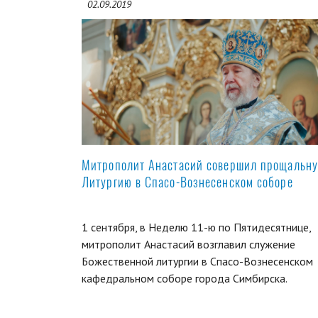
02.09.2019
Митрополит Анастасий совершил прощальн
Литургию в Спасо-Вознесенском соборе
1 сентября, в Неделю 11-ю по Пятидесятнице,
митрополит Анастасий возглавил служение
Божественной литургии в Спасо-Вознесенском
кафедральном соборе города Симбирска.