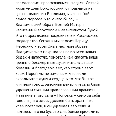
передавались православными людьми. Святой
князь Андрей Боголюбский, отправляясь на
царствование во Владимир, взял с собой
самое дорогое, что у него было, –
Владимирский образ Божией Матери,
написанный апостолом и евангелистом Лукой.
Этот образ явился покровителем Российского
государства. Сегодня мы просим Царицу
Небесную, чтобы Она в честном образе
Владимирском покрывала нас во всех наших
бедах и напастях, помогала нам спасать наши
грешные бессмертные души, исцеляла наши
болезни. Я благодарю тех, кто строил этот
храм. Порой мы не замечаем, что люди
вкладывают душу и сердце в то, чтобы тот
или иной город, районный центр или село были
украшены святыми православными храмами.
Название этого села – Поповка – само за себя
говорит, что здесь должен быть храм. И вот
храм построен, и он украшает это село. Я
надеюсь, что вы будете с любовью приходить