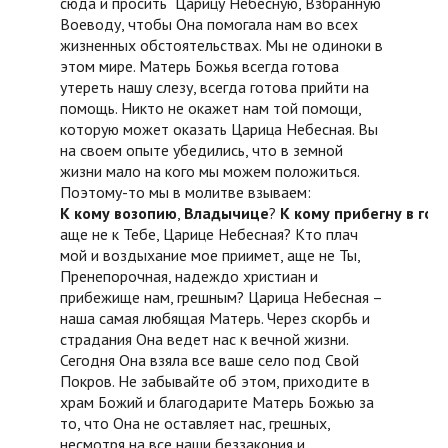
сюда и просить Царицу Небесную, Взбранную
Воеводу, чтобы Она помогала нам во всех
жизненных обстоятельствах. Мы не одиноки в
этом мире. Матерь Божья всегда готова
утереть нашу слезу, всегда готова прийти на
помощь. Никто не окажет нам той помощи,
которую может оказать Царица Небесная. Вы
на своем опыте убедились, что в земной
жизни мало на кого мы можем положиться.
Поэтому-то мы в молитве взываем:
К
кому
возопию
,
Владычице
?
К
кому
прибегну
в
гор
аще не к
Тебе, Царице Небесная? Кто плач
мой и воздыхание мое приимет, аще не
Ты,
Пренепорочная, надеждо христиан и
прибежище нам, грешным? Царица Небесная –
наша самая любящая Матерь. Через скорбь и
страдания Она ведет нас к вечной жизни.
Сегодня Она взяла все ваше село под Свой
Покров. Не забывайте об этом, приходите в
храм Божий и благодарите Матерь Божью за
то, что Она не оставляет нас, грешных,
несмотря на все наши беззакония и