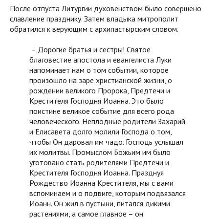
После отпуста Литургии духовенством было совершено
славление празднику. Затем владыка митрополит
обратился к верующим с архипастырским словом.
– Дорогие братья и сестры! Святое
благовестие апостола и евангелиста Луки
напоминает нам о том событии, которое
произошло на заре христианской жизни, о
рождении великого Пророка, Предтечи и
Крестителя Господня Иоанна. Это было
поистине великое событие для всего рода
человеческого. Неплодные родители Захарий
и Елисавета долго молили Господа о том,
чтобы Он даровал им чадо. Господь услышал
их молитвы. Промыслом Божьим им было
уготовано стать родителями Предтечи и
Крестителя Господня Иоанна. Празднуя
Рождество Иоанна Крестителя, мы с вами
вспоминаем и о подвиге, которым подвязался
Иоанн. Он жил в пустыни, питался дикими
растениями, а самое главное – он