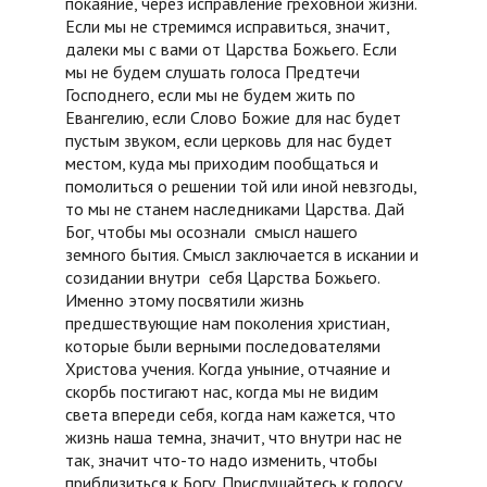
покаяние, через исправление греховной жизни.
Если мы не стремимся исправиться, значит,
далеки мы с вами от Царства Божьего. Если
мы не будем слушать голоса Предтечи
Господнего, если мы не будем жить по
Евангелию, если Слово Божие для нас будет
пустым звуком, если церковь для нас будет
местом, куда мы приходим пообщаться и
помолиться о решении той или иной невзгоды,
то мы не станем наследниками Царства. Дай
Бог, чтобы мы осознали смысл нашего
земного бытия. Смысл заключается в искании и
созидании внутри себя Царства Божьего.
Именно этому посвятили жизнь
предшествующие нам поколения христиан,
которые были верными последователями
Христова учения. Когда уныние, отчаяние и
скорбь постигают нас, когда мы не видим
света впереди себя, когда нам кажется, что
жизнь наша темна, значит, что внутри нас не
так, значит что-то надо изменить, чтобы
приблизиться к Богу. Прислушайтесь к голосу