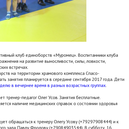
тивный клуб единоборств «Муромец». Воспитанники клуба
ражнения на развитие выносливости, силы, ловкости,
ских встречах.
орств на территории храмового комплекса Спасо-
чать занятия планируется в середине сентября 2017 года. Дети
еделю в вечернее время в разных возрастных группах
.
ет тренер-педагог Олег Усов. Занятия бесплатные.
яется наличие медицинских справок о состоянии здоровья
ует обращаться к тренеру Олегу Усову (+79297908444) и к
го зала Павлу Фролову (+79084903544). В субботу, 16