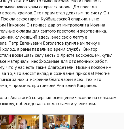
й клуб. Святое место было посрамлено и пришло в
новомучеников храм открылся вновь. До приезда
 восемь храмов. Этот храм стал девятым по счету. Он
 Прокла секретарем Куйбышевской епархии, ныне
им Никоном. Он привез дар от митрополита Иоанна
тельные оклады для святого престола и жертвенника.
енник, служивший здесь, внес свою лепту в
ла. Петр Евгеньевич Боголепов купил нам печку и
й холод, а рамы падали во время службы. Виктор
стали возвещать селу весть о Христе воскресшем, купил
 все материалы, необходимые для отделочных работ.
гу, что у нас есть такие благодетели! Низкий поклон им
 за то, что вносят вклад в созидание прихода! Многие
имся за них и искренне благодарим всех тех, кто
рама, – произнес протоиерей Анатолий Капранов.
олит Анастасий совершил освящение часовни на сельском
 школу, побеседовал с педагогами и учениками.