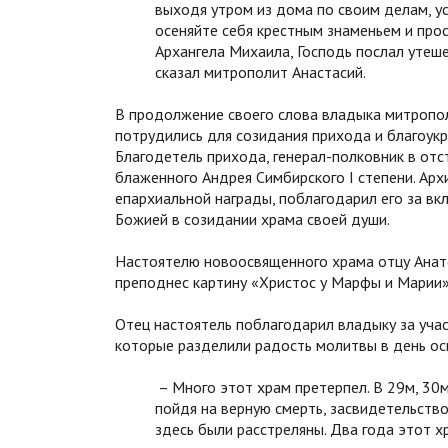
выходя утром из дома по своим делам, ус
осеняйте себя крестным знаменьем и про
Архангела Михаила, Господь послал утеше
сказал митрополит Анастасий.
В продолжение своего слова владыка митропол
потрудились для созидания прихода и благоукр
Благодетель прихода, генерал-полковник в от
блаженного Андрея Симбирского I степени. Ар
епархиальной награды, поблагодарил его за в
Божией в созидании храма своей души.
Настоятелю новоосвященного храма отцу Анат
преподнес картину «Христос у Марфы и Марии»
Отец настоятель поблагодарил владыку за учас
которые разделили радость молитвы в день ос
– Много этот храм претерпел. В 29м, 30
пойдя на верную смерть, засвидетельство
здесь были расстреляны. Два года этот хр