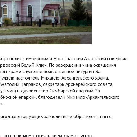
митрополит Симбирский и Новоспасский Анастасий совершил
рдовский Белый Ключ. По завершении чина освящения
ом храме служение Божественной литургии. За
ужили настоятель Михаило-Архангельского храма,
Анатолий Капранов, секретарь Архиерейского совета
зьмин) и духовенство Симбирской епархии. За
ирской епархии, благодетели Михаило-Архангельского
ч.
лагодарил верующих за молитвы и обратился к ним с
ас поздравляем с освящением храма святого