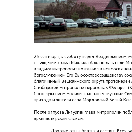
23 сентября, в субботу перед Воздвижением, 
освящение храма Михаила Архангела в селе Мо
владыка митрополит возглавил в новоосвященн
богослужением Его Выосокпреосвященству сосл
благочинный Вешкаймского округа протоиерей 
Симбирской митрополии иеромонах Филарет (Ку
богослужением молились монашествующие Симб
прихода и жители села Мордовский Белый Клю
После отпуста Литургии глава митрополии поб
архипастырским словом.
– Дорогие отцы, братья и сестры! Всех в