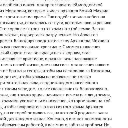
ам особенно важен для представителей мордовской
 из Мордовии, которым явился архангел Божий Михаил
о строительства храма. Так подействовала небесная
т язычества, отказались от пути, которым шли, и решили
то сорок лет стоит этот храм на этой земле. За эти
л закрыт, подвергался разрушениям. Но Архангел
времен. Благодаря предстательству Архангела Михаила
ь как православные христиане. С момента явления
ский народ стал возвращаться к корням, стал
вославные христиане, в разные века населявшие
 нам в нашей жизни, дает нам силы для несения нашего
огие братья и сестры, чтобы мы следовали за Господом,
м детям, чтобы храмы наполнялись не только
ритягательная сила, сердце каждого населенного
дет своим чередом, то все складывается благополучно.
ьи, как только храмы начинают исчезать с лица земли,
с храмами уходит и все население, которое жило на той
ь, чтобы покровитель этого святого храма Архангел
, на которой родились вы, на которой родились ваши
лой для каждого из вас. Конечно, у вас нет возможности
обременены работой, у вас много забот и проблем. Но,