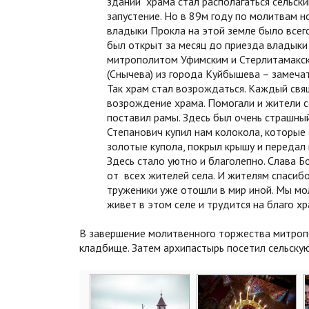
здании храма стал располагаться сельски
запустение. Но в 89м году по молитвам 
владыки Прокла на этой земле было всего
был открыт за месяц до приезда владыки
митрополитом Уфимским и Стерлитамакск
(Снычева) из города Куйбышева – замеча
Так храм стал возрождаться. Каждый свящ
возрождение храма. Помогали и жители се
поставил рамы. Здесь был очень страшны
Степанович купил нам колокола, которые 
золотые купола, покрыл крышу и передал
Здесь стало уютно и благолепно. Слава Бо
от всех жителей села. И жителям спасибо
труженики уже отошли в мир иной. Мы мол
живет в этом селе и трудится на благо х
В завершение молитвенного торжества митроп
кладбище. Затем архипастырь посетил сельскую