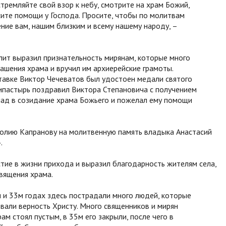
тремляйте свой взор к небу, смотрите на храм Божий,
сите помощи у Господа. Просите, чтобы по молитвам
ние вам, нашим близким и всему нашему народу, –
ит выразил признательность мирянам, которые много
ашения храма и вручил им архиерейские грамоты.
ставке Виктор Чечеватов был удостоен медали святого
хипастырь поздравил Виктора Степановича с получением
клад в созидание храма Божьего и пожелал ему помощи
олию Капранову на молитвенную память владыка Анастасий
.
тие в жизни прихода и выразил благодарность жителям села,
вящения храма.
м и 33м годах здесь пострадали много людей, которые
вали верность Христу. Много священников и мирян
ам стоял пустым, в 35м его закрыли, после чего в