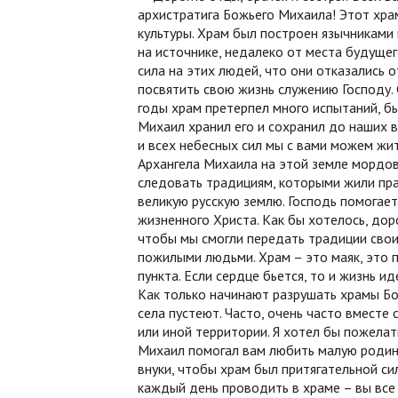
архистратига Божьего Михаила! Этот хр
культуры. Храм был построен язычниками
на источнике, недалеко от места будущег
сила на этих людей, что они отказались о
посвятить свою жизнь служению Господу. С
годы храм претерпел много испытаний, бы
Михаил хранил его и сохранил до наших 
и всех небесных сил мы с вами можем жит
Архангела Михаила на этой земле мордов
следовать традициям, которыми жили пра
великую русскую землю. Господь помогает
жизненного Христа. Как бы хотелось, дор
чтобы мы смогли передать традиции свои
пожилыми людьми. Храм – это маяк, это п
пункта. Если сердце бьется, то и жизнь и
Как только начинают разрушать храмы Бож
села пустеют. Часто, очень часто вместе 
или иной территории. Я хотел бы пожелат
Михаил помогал вам любить малую родину
внуки, чтобы храм был притягательной си
каждый день проводить в храме – вы все 