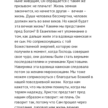
ныне живущим, Он обращается с таким же
призывом: не плачьте! Жизнь земная
закончится, но начнется другая – вечная –
жизнь. Душа человека бессмертна, человек
должен жить во веке веков. Но какой будет
эта вечная жизнь? Какими мы предстанем
пред Богом? В Евангелии нет упоминания о
том, как дальше жили эта вдовица наинская и
ее сын. Но соприкоснувшись с той
Божественной энергией, которую они
получили в момент, когда Господь совершил
свое чудо, они должны были стать верными
последователями и учениками Христовыми.
Наверняка эта вдовица наинская следовала
потом за женами мироносицами. Мы тоже
можем соприкоснуться с благодатью Божией в
нашей повседневной жизни. Когда нам
кажется, что мы всеми покинуты, когда мы
теряем надежду, Христос предстает пред
нашим образом и говорит: не плачь. Он
говорит так, потому что Сам прошел через
страдания, даровал нам жизнь вечную,