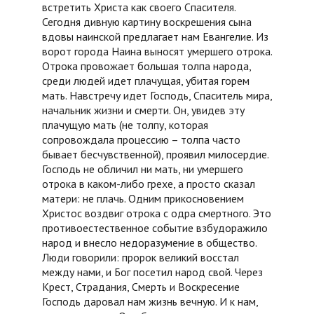
встретить Христа как своего Спасителя.
Сегодня дивную картину воскрешения сына
вдовы наинской предлагает нам Евангелие. Из
ворот города Наина выносят умершего отрока.
Отрока провожает большая толпа народа,
среди людей идет плачущая, убитая горем
мать. Навстречу идет Господь, Спаситель мира,
начальник жизни и смерти. Он, увидев эту
плачущую мать (не толпу, которая
сопровождала процессию – толпа часто
бывает бесчувственной), проявил милосердие.
Господь не обличил ни мать, ни умершего
отрока в каком-либо грехе, а просто сказал
матери: не плачь. Одним прикосновением
Христос воздвиг отрока с одра смертного. Это
противоестественное событие взбудоражило
народ и внесло недоразумение в общество.
Люди говорили: пророк великий восстал
между нами, и Бог посетил народ свой. Через
Крест, Страдания, Смерть и Воскресение
Господь даровал нам жизнь вечную. И к нам,