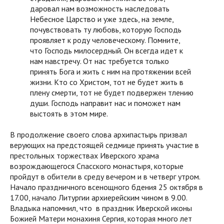
даровал нам возможность наследовать
Небесное Царство и уже здесь, на земле,
почувствовать ту любовь, которую Господь
проявляет к роду человеческому. Помните,
что Господь милосердный. Он всегда идет к
нам навстречу. От нас требуется только
принять Бога и жить с ним на протяжении всей
жизни. Кто со Христом, тот не будет жить в
плену смерти, тот не будет подвержен тлению
души. Господь направит нас и поможет нам
выстоять в этом мире.
В продолжение своего слова архипастырь призвал
верующих на предстоящей седмице принять участие в
престольных торжествах Иверского храма
возрождающегося Спасского монастыря, которые
пройдут в обители в среду вечером и в четверг утром.
Начало праздничного всенощного бдения 25 октября в
17.00, начало Литургии архиерейским чином в 9.00.
Владыка напомнил, что в праздник Иверской иконы
Божией Матери монахиня Сергия, которая много лет