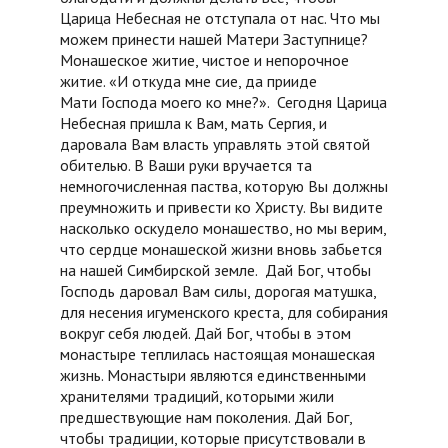
Царица Небесная не отступала от нас. Что мы
можем принести нашей Матери Заступнице?
Монашеское житие, чистое и непорочное
житие. «И откуда мне сие, да прииде
Мати Господа моего ко мне?». Сегодня Царица
Небесная пришла к Вам, мать Сергия, и
даровала Вам власть управлять этой святой
обителью. В Ваши руки вручается та
немногочисленная паства, которую Вы должны
преумножить и привести ко Христу. Вы видите
насколько оскудело монашество, но мы верим,
что сердце монашеской жизни вновь забьется
на нашей Симбирской земле. Дай Бог, чтобы
Господь даровал Вам силы, дорогая матушка,
для несения игуменского креста, для собирания
вокруг себя людей. Дай Бог, чтобы в этом
монастыре теплилась настоящая монашеская
жизнь. Монастыри являются единственными
хранителями традиций, которыми жили
предшествующие нам поколения. Дай Бог,
чтобы традиции, которые присутствовали в