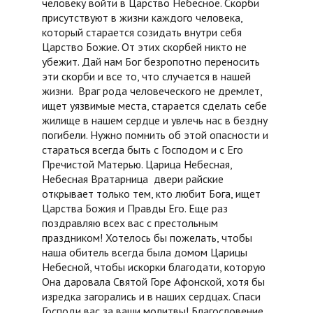
человеку войти в Царство Небесное. Скорби
присутствуют в жизни каждого человека,
который старается созидать внутри себя
Царство Божие. От этих скорбей никто не
убежит. Дай нам Бог безропотно переносить
эти скорби и все то, что случается в нашей
жизни. Враг рода человеческого не дремлет,
ищет уязвимые места, старается сделать себе
жилище в нашем сердце и увлечь нас в бездну
погибели. Нужно помнить об этой опасности и
стараться всегда быть с Господом и с Его
Пречистой Матерью. Царица Небесная,
Небесная Вратарница двери райские
открывает только тем, кто любит Бога, ищет
Царства Божия и Правды Его. Еще раз
поздравляю всех вас с престольным
праздником! Хотелось бы пожелать, чтобы
наша обитель всегда была домом Царицы
Небесной, чтобы искорки благодати, которую
Она даровала Святой Горе Афонской, хотя бы
изредка загорались и в наших сердцах. Спаси
Господи вас за ваши молитвы! Благословение