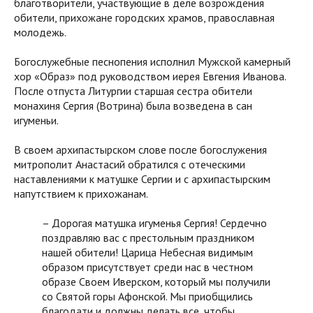
благотворители, участвующие в деле возрождения
обители, прихожане городских храмов, православная
молодежь.
Богослужебные песнопения исполнил Мужской камерный
хор «Образ» под руководством иерея Евгения Иванова.
После отпуста Литургии старшая сестра обители
монахиня Сергия (Вотрина) была возведена в сан
игуменьи.
В своем архипастырском слове после богослужения
митрополит Анастасий обратился с отеческими
наставлениями к матушке Сергии и с архипастырским
напутствием к прихожанам.
– Дорогая матушка игуменья Сергия! Сердечно
поздравляю вас с престольным праздником
нашей обители! Царица Небесная видимым
образом присутствует среди нас в честном
образе Своем Иверском, который мы получили
со Святой горы Афонской. Мы приобщились
благодати и должны делать все, чтобы