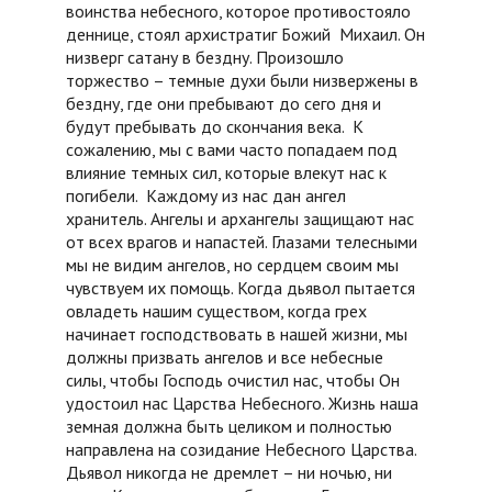
воинства небесного, которое противостояло
деннице, стоял архистратиг Божий Михаил. Он
низверг сатану в бездну. Произошло
торжество – темные духи были низвержены в
бездну, где они пребывают до сего дня и
будут пребывать до скончания века. К
сожалению, мы с вами часто попадаем под
влияние темных сил, которые влекут нас к
погибели. Каждому из нас дан ангел
хранитель. Ангелы и архангелы защищают нас
от всех врагов и напастей. Глазами телесными
мы не видим ангелов, но сердцем своим мы
чувствуем их помощь. Когда дьявол пытается
овладеть нашим существом, когда грех
начинает господствовать в нашей жизни, мы
должны призвать ангелов и все небесные
силы, чтобы Господь очистил нас, чтобы Он
удостоил нас Царства Небесного. Жизнь наша
земная должна быть целиком и полностью
направлена на созидание Небесного Царства.
Дьявол никогда не дремлет – ни ночью, ни