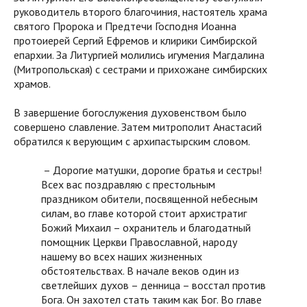
руководитель второго благочиния, настоятель храма
святого Пророка и Предтечи Господня Иоанна
протоиерей Сергий Ефремов и клирики Симбирской
епархии. За Литургией молились игумения Магдалина
(Митропольская) с сестрами и прихожане симбирских
храмов.
В завершение богослужения духовенством было
совершено славление. Затем митрополит Анастасий
обратился к верующим с архипастырским словом.
– Дорогие матушки, дорогие братья и сестры!
Всех вас поздравляю с престольным
праздником обители, посвященной небесным
силам, во главе которой стоит архистратиг
Божий Михаил – охранитель и благодатный
помощник Церкви Православной, народу
нашему во всех наших жизненных
обстоятельствах. В начале веков один из
светлейших духов – денница – восстал против
Бога. Он захотел стать таким как Бог. Во главе