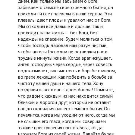
днем. Как только мы забываем о Боге,
забываем о смысле своего земного бытия, он
приходит и сеет плевелы в наши сердца. Эти
плевелы дают плоды и удаляют нас от Бога.
Мы отходим все дальше и дальше. Так и
проходит наша жизнь – без Бога, без
надежды на спасение. Будем молиться о том,
чтобы Господь даровал нам разум чистый,
чтобы ангелы Господни не оставляли нас в
трудные минуты жизни. Когда враг искушает,
ангел Господень через сердце, через совесть
подсказывает, как выстоять в борьбе с миром,
во грехе лежащим, как победить в борьбе за
чистоту нашей души и нашего тела. Хочу
поздравить всех вас с днем Ангела! Помните,
что рядом с каждым из нас находится самый
близкий и дорогой друг, который не оставит
нас до скончания нашего земного бытия. Он
печалится, когда мы уходим от него, когда мы
не слышим его гласа, когда мы совершаем
тяжкие преступления против Бога, когда
изгоняем Бога из своей жизни. Давайте будем