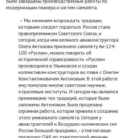
были завершены производственные работы по
модернизации планера и систем самолёта.
– Мы начинаем возрождать традиции,
которыми следует гордиться. Россия стала
правопреемником Советского Союза, и
сегодня, когда имя великого авиаконструктора
Олега Антонова присвоено самолету Ан-124-
100 «Руслан», можно говорить об
исторической справедливости. «Руслан»
производился в Ульяновске и создан
коллективом конструкторов во главе с Олегом
Константиновичем Антоновым. В этой работе
ему помогали многие советские научные,
отраслевые институты. И сегодня мы являемся
преемниками тех традиций, которые были
заложены Антоновым. Была проделана
огромная работа, которая привела к созданию
этого уникального самолета. Сегодня у
авиастроителей и Воздушно-космических сил
России большой праздник», - отметил вице-
президент ОАК по транспортной авиации,