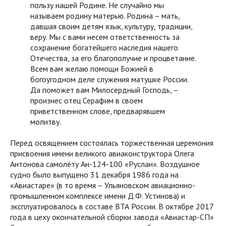
пользу нашей Родине. Не случайно мы
называем родину матерью. Родина – мать,
давшая своим детям язык, культуру, традиции,
веру. Мы с вами несем ответственность за
сохранение богатейшего наследия нашего
Отечества, за его благополучие и процветание.
Всем вам желаю помощи Божией в
богоугодном деле служения матушке России.
Да поможет вам Милосердный Господь, –
произнес отец Серафим в своем
приветственном слове, предварявшем
молитву.
Перед освящением состоялась торжественная церемония
присвоения имени великого авиаконструктора Олега
Антонова самолёту Ан-124-100 «Руслан». Воздушное
судно было выпущено 31 декабря 1986 года на
«Авиастаре» (в то время – Ульяновском авиационно-
промышленном комплексе имени Д.Ф. Устинова) и
эксплуатировалось в составе ВТА России. В октябре 2017
года в цеху окончательной сборки завода «Авиастар-СП»