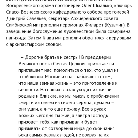
Воскресенского храма протоиерей Олег Шмалько, ключарь
Спасо-Вознесенского кафедрального собора протоиерей
Дмитрий Савельев, секретарь Архиерейского совета
Симбирской митрополии иеромонах Филарет (Кузьмин). В
завершение богослужения духовенством была совершена
панихида. Затем Глава митрополии обратился к верующим
с архипастырским словом.
– Дорогие братья и сестры! В преддверии
Великого поста Святая Церковь призывает и
приглашает нас помолиться о тех, кто ушел из
этой жизни. Многие из нас забывают о том,
что наша земная жизнь – это приготовление к
вечности. На наших глазах уходят из жизни
родные и близкие, но мы мысль о приближении
смерти изгоняем из своего сердца, думаем –
они ушли, а я-то еще поживу. Все в руках
Божьих. Сегодня ты жив, а завтра Господь
призовет тебя, как призывал и будет
призывать от сотворения мира до скончания
века самых разных людей, не взирая на их