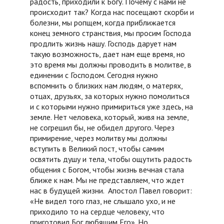
радость, приходили к Богу. Почему с нами не
происходит так? Когда нас посещают скорби и
болезни, мы ропщем, когда приближается
конец земного странствия, мы просим Господа
продлить жизнь нашу. Господь дарует нам
такую возможность, дает нам еще время, но
это время мы должны проводить в молитве, в
единении с Господом. Сегодня нужно
вспомнить о близких нам людям, о матерях,
отцах, друзьях, за которых нужно помолиться
и с которыми нужно примириться уже здесь, на
земле. Нет человека, который, живя на земле,
не согрешил бы, не обидел другого. Через
примирение, через молитву мы должны
вступить в Великий пост, чтобы самим
освятить душу и тела, чтобы ощутить радость
общения с Богом, чтобы жизнь вечная стала
ближе к нам. Мы не представляем, что ждет
нас в будущей жизни. Апостол Павел говорит:
«Не видел того глаз, не слышало ухо, и не
приходило то на сердце человеку, что
приготовил Бог любящим Его». Но