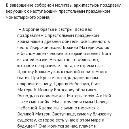
В завершение соборной молитвы архипастырь поздравил
верующих с наступающим престольным праздником
монастырского храма.
– Дорогие братья и сестры! Всех вас
поздравляем с престольным праздником
храма нашей древней обители, освященного в
честь Иверской иконы Божией Матери. Жалок
и беспомощен человек, который изгоняет Бога
из своей жизни. Несчастно то общество,
которое не принимает Бога, не стремится к
Царству Божьему как к главной цели земного
бытия. При Кресте Господь даровал нам
покровительницу, Царицу Небесную, Свою
Матерь. К Иоанну Богослову обратился
Господь со словами: «се Матерь твоя». А к Ней
– «се сын твой». Мы – дочери и сыны Царицы
Небесной. Как же мы с вами относимся к
Великой Матери, Заступнице, самому близкому
существу, которое есть у нас в этом мире и
будущем? Она молится за нас, плачет и