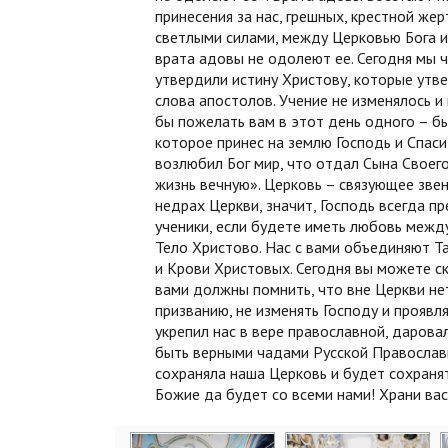
принесения за нас, грешных, крестной же
светлыми силами, между Церковью Бога и
врата адовы не одолеют ее. Сегодня мы 
утвердили истину Христову, которые утве
слова апостолов. Учение не изменялось и
бы пожелать вам в этот день одного – б
которое принес на землю Господь и Спаси
возлюбил Бог мир, что отдал Сына Своего
жизнь вечную». Церковь – связующее зве
недрах Церкви, значит, Господь всегда пр
ученики, если будете иметь любовь между
Тело Христово. Нас с вами объединяют Та
и Крови Христовых. Сегодня вы можете ск
вами должны помнить, что вне Церкви не
призванию, не изменять Господу и прояв
укрепил нас в вере православной, дарова
быть верными чадами Русской Православн
сохраняла наша Церковь и будет сохранят
Божие да будет со всеми нами! Храни вас