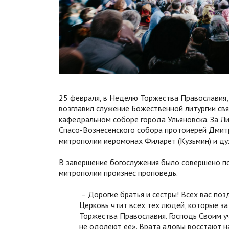
25 февраля, в Неделю Торжества Православия,
возглавил служение Божественной литургии св
кафедральном соборе города Ульяновска. За Л
Спасо-Вознесенского собора протоиерей Дмитр
митрополии иеромонах Филарет (Кузьмин) и ду
В завершение богослужения было совершено п
митрополии произнес проповедь.
– Дорогие братья и сестры! Всех вас поз
Церковь чтит всех тех людей, которые за
Торжества Православия. Господь Своим у
не одолеют ее». Врата адовы восстают н