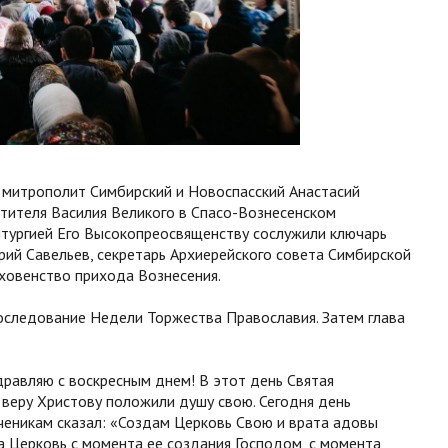
 митрополит Симбирский и Новоспасский Анастасий
ятителя Василия Великого в Спасо-Вознесенском
итургией Его Высокопреосвященству сослужили ключарь
ий Савельев, секретарь Архиерейского совета Симбирской
ховенство прихода Вознесения.
оследование Недели Торжества Православия. Затем глава
дравляю с воскресным днем! В этот день Святая
 веру Христову положили душу свою. Сегодня день
ченикам сказал: «Создам Церковь Свою и врата адовы
а Церковь с момента ее создания Господом, с момента