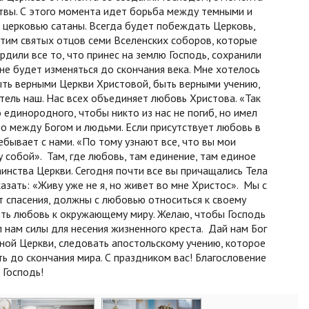
ртвы. С этого момента идет борьба между темными и
 церковью сатаны. Всегда будет побеждать Церковь,
чтим святых отцов семи Вселенских соборов, которые
рдили все то, что принес на землю Господь, сохранили
 не будет изменяться до скончания века. Мне хотелось
ыть верными Церкви Христовой, быть верными учению,
тель наш. Нас всех объединяет любовь Христова. «Так
 единородного, чтобы никто из нас не погиб, но имел
но между Богом и людьми. Если присутствует любовь в
ебывает с нами. «По тому узнают все, что вы мои
 собой». Там, где любовь, там единение, там единое
инства Церкви. Сегодня почти все вы причащались Тела
азать: «Живу уже не я, но живет во мне Христос». Мы с
т спасения, должны с любовью относиться к своему
лять любовь к окружающему миру. Желаю, чтобы Господь
л нам силы для несения жизненного креста. Дай нам Бог
ой Церкви, следовать апостольскому учению, которое
ь до скончания мира. С праздником вас! Благословение
 Господь!