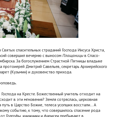
ия Святых спасительных страданий Господа Иисуса Христа,
асий совершил вечерню с выносом
Плащаницы
в Спасо-
мбирска. За богослужением Страстной Пятницы владыке
а протоиерей Дмитрий Савельев, секретарь Архиерейского
арет (Кузьмин) и духовенство прихода.
роповедь.
Господа на Кресте. Божественный учитель отходит на
сходит в эти мгновения? Земля сотряслась, церковная
а путь в Царство Божие, телеса усопших восстали… А
икому событию, к тому, что совершилось спасение рода
 от Голгофы, книжники и фарисеи пребывают в