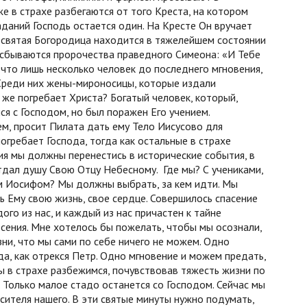
е в страхе разбегаются от того Креста, на котором
аданий Господь остается один. На Кресте Он вручает
есвятая Богородица находится в тяжелейшем состоянии
, сбываются пророчества праведного Симеона: «И Тебе
что лишь несколько человек до последнего мгновения,
Среди них жены-мироносицы, которые издали
же погребает Христа? Богатый человек, который,
я с Господом, но был поражен Его учением.
ем, просит Пилата дать ему Тело Иисусово для
гребает Господа, тогда как остальные в страхе
ия мы должны перенестись в исторические события, в
отдал душу Свою Отцу Небесному. Где мы? С учениками,
м Иосифом? Мы должны выбрать, за кем идти. Мы
ь Ему свою жизнь, свое сердце. Совершилось спасение
ого из нас, и каждый из нас причастен к тайне
сения. Мне хотелось бы пожелать, чтобы мы осознали,
ни, что мы сами по себе ничего не можем. Одно
а, как отрекся Петр. Одно мгновение и можем предать,
ы в страхе разбежимся, почувствовав тяжесть жизни по
 Только малое стадо останется со Господом. Сейчас мы
сителя нашего. В эти святые минуты нужно подумать,