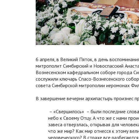
6 апреля, в Великий Пяток, в день воспоминан
митрополит Симбирский и Новоспасский Анаст
Вознесенском кафедральном соборе города Си
сослужили ключарь Спасо-Вознесенского собор
совета Симбирской митрополии иеромонах Фил
В завершение вечерни архипастырь произнес п
– «Свершилось» – были последние слова 
небо к Своему Отцу. А что же с нами прои
завеса отверзлась, открывая для человек
что же мир? Как мир отнесся к этому вел
человеческого? В страхе все разбегаются