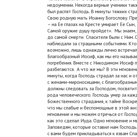
недоумении. Некогда верные ученики такж
был распят Господь. В минуты тяжких стр
Свою родную мать Иоанну Богослову. Пр
– на Ее глазах на Кресте умирает Ее Сын
Самой оружие душу пройдет». Мы знаем, 
до самой смерти Спасителя были с Ним. 
наблюдали за страшными событиями. Кто 
возможно, лишь однажды лично встречалс
Благообразный Иосиф, как мы его называ
погребения. Вместе с Никодимом Иосиф по
разбегаются. А что же мы? В эти мгновен
минуты, когда Господь страдал за нас и 
с женами-мироносицами, с благообразны
должны следовать за Господом, посвятит
рода человеческого. Господь умер за кажд
Божественного страдания, к тайне Воскре
что мы слабые и беспомощные в этой жиз
мгновение и мы можем отречься от Господ
как это сделал Иуда. Одно мгновение и м
Заповедям, которые оставил нам Господь.
с вами будем прикладываться к язвам Спа