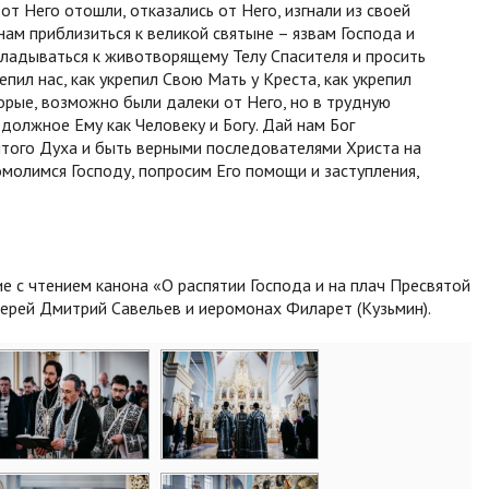
от Него отошли, отказались от Него, изгнали из своей
нам приблизиться к великой святыне – язвам Господа и
ладываться к животворящему Телу Спасителя и просить
пил нас, как укрепил Свою Мать у Креста, как укрепил
орые, возможно были далеки от Него, но в трудную
должное Ему как Человеку и Богу. Дай нам Бог
ятого Духа и быть верными последователями Христа на
омолимся Господу, попросим Его помощи и заступления,
 с чтением канона «О распятии Господа и на плач Пресвятой
ерей Дмитрий Савельев и иеромонах Филарет (Кузьмин).