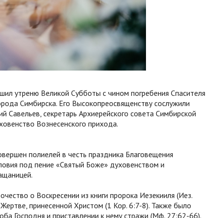
шил утреню Великой Субботы с чином погребения Спасителя
орода Симбирска. Его Высокопреосвященству сослужили
й Савельев, секретарь Архиерейского совета Симбирской
ховенство Вознесенского прихода.
овершен полиелей в честь праздника Благовещения
ловия под пение «Святый Боже» духовенством и
ащаницей.
чество о Воскресении из книги пророка Иезекииля (Иез.
 Жертве, принесенной Христом (1 Кор. 6:7-8). Также было
оба Господня и приставлении к нему стражи (Мф. 27:62-66).