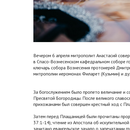
Вечером 6 апреля митрополит Анастасий совер
в Спасо-Вознесенском кафедральном соборе г
ключарь собора Вознесения протоиерей Дмитри
митрополии иеромонах Филарет (Кузьмин) и ду
За богослужением было пропето величание и с
Пресвятой Богородицы. После великого славос
прихожанами был совершен крестный ход с Пл
Затем перед Плащаницей были прочитаны проро
37:1-14), чтение из Апостола об искупительной
зачитано евангельское зачало о запечатании гр