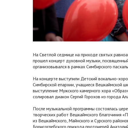
На Светлой седмице на приходе святых равноа
прошел концерт духовной музыки, посвященный
организовывался в рамках Симбирского пасхаль
На концерте выступили Детский вокально-хор
Симбирской епархии, учащиеся Вешкаймской шк
выступление Мужского камерного хора «Образ»
солировал диакон Сергий Горохов из города Ал
После музыкальной программы состоялась цере
творческих работ Вешкаймского благочиния «Па
из Вешкаймского, Майнского и Сурского районо
Борисоглебского прихода протоиерей Анатоли