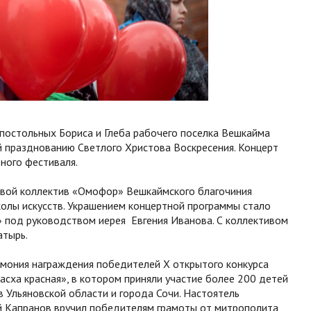
постольных Бориса и Глеба рабочего поселка Вешкайма
 празднованию Светлого Христова Воскресения. Концерт
ного фестиваля.
овой коллектив «Омофор» Вешкаймского благочиния
олы искусств. Украшением концертной программы стало
 под руководством иерея Евгения Иванова. С коллективом
атырь.
мония награждения победителей X открытого конкурса
сха красная», в котором приняли участие более 200 детей
в Ульяновской области и города Сочи. Настоятель
й Капранов вручил победителям грамоты от митрополита