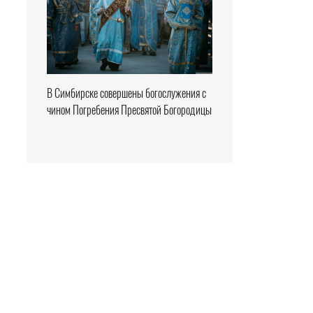
В Симбирске совершены богослужения с
чином Погребения Пресвятой Богородицы