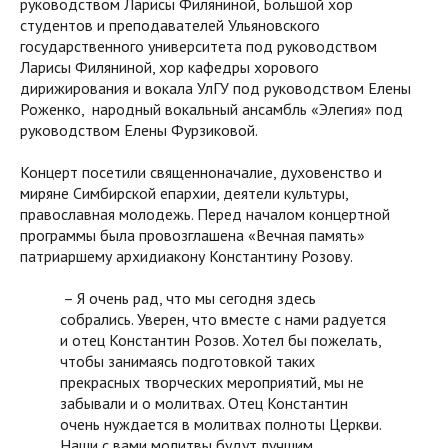
руководством Ларисы Филяниной, Большой хор
студентов и преподавателей Ульяновского
государственного университета под руководством
Ларисы Филяниной, хор кафедры хорового
дирижирования и вокала УлГУ под руководством Елены
Роженко, народный вокальный ансамбль «Элегия» под
руководством Елены Фурзиковой.
Концерт посетили священноначалие, духовенство и
миряне Симбирской епархии, деятели культуры,
православная молодежь. Перед началом концертной
программы была провозглашена «Вечная память»
патриаршему архидиакону Константину Розову.
– Я очень рад, что мы сегодня здесь
собрались. Уверен, что вместе с нами радуется
и отец Константин Розов. Хотел бы пожелать,
чтобы занимаясь подготовкой таких
прекрасных творческих мероприятий, мы не
забывали и о молитвах. Отец Константин
очень нуждается в молитвах полноты Церкви.
Наши с вами молитвы будут лучшим