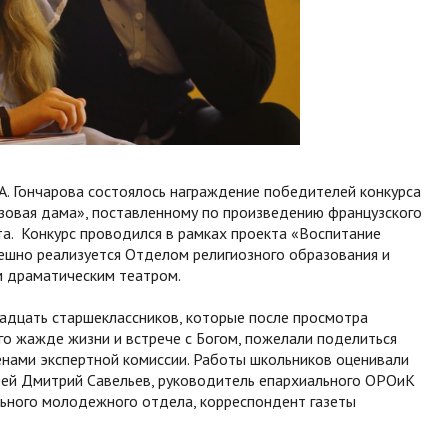
А. Гончарова состоялось награждение победителей конкурса
зовая дама», поставленному по произведению французского
а. Конкурс проводился в рамках проекта «Воспитание
пешно реализуется Отделом религиозного образования и
м драматическим театром.
надцать старшеклассников, которые после просмотра
го жажде жизни и встрече с Богом, пожелали поделиться
енами экспертной комиссии. Работы школьников оценивали
рей Дмитрий Савельев, руководитель епархиального ОРОиК
льного молодежного отдела, корреспондент газеты