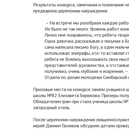
Результаты конкурса, замечания и пожелания ч
предварила церемонию награждения.
– На встрече мы разобрали каждую работ
Их было не так много. Уровень работ конк
Лично мне понравилось, что ребята твор
Одна девочка, рассказывая о письмах к Б
сама написала письмо Богу, а один мальч
использовал эпиграфы, кто-то вставлял с
ребята не боялись высказывать свои мысл
представителей духовенства, а отстаива
получились очень глубокие и искренние, 
Отдела по делам молодежи Симбирской е
Призовые места на конкурсе заняли учащиеся 
школы №82 Елизавета Бирюкова. Призеры получи
Обладателем гран-при стала ученица школы №7
загородный отель.
После церемонии награждения священнослужит
иерей Даниил Гасников обсудили детали прове