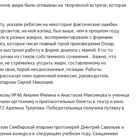
ленов жюри были оглашены на творческой встрече, которая
у, указали ребятам на некоторые фактические ошибки.
урсантов, на мой взгляд, был выше, чем в прошлом году.
или в разных жанрах, экспериментировали с формами.
огу, которые писал главный герой произведения Оскар,
ик выстроил работу в форме диалога с мамой. Кто-то
трочки из стихов собственного сочинения… Важно, что
и, не стремились угодить жюри, составленному из
ли свои, порой неоднозначные, позиции. Работы
– рассказал член оценочной комиссии, руководитель
пархии Сергей Николаев.
школы №46 Амалия Филина и Анастасия Максимова и ученица
ли оргтехнику и пригласительные билеты в театр и кино.
2 Аделина Тулупова. Победительница получила путевку в
ели Симбирской епархии протоиерей Дмитрий Савельев и
дения конкурса в следующем учебном году. Священники