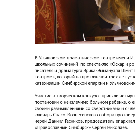
В Ульяновском драматическом театре имени И.
школьных сочинений по спектаклю «Оскар и ро
писателя и драматурга Эрика-Эммануэля Шмитт
театром», который на протяжении трех лет ус
катехизации Симбирской епархии и Ульяновски
Участие в творческом конкурсе приняли четыр
постановки о неизлечимо больном ребенке, о е
своими размышлениями со сверстниками и с чл
ключарь Спасо-Вознесенского собора протоие
иерей Даниил Гасников, председатель епархиа
«Православный Симбирск» Сергей Николаев.