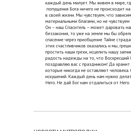
каждый день милует. Мы живем в мире, г
попущения Бога ничего не происходит на 
в своей жизни. Мы чувствуем, что зависи
материальными благами, но не чувствуем 
Он – наш Спаситель – может даровать на
беззакония, то уже на земле мы бы обрел
спасение через приобщение Тайне страдан
этих счастливчиков оказались и мы, греш
простить наши грехи, исцелить нашу загн
радость надежды на то, что Воскресший Г
поздравляю вас с праздником! Да хранит н
которые никогда не оставляют человека.
искушений. Каждый день нам нужно делат
Него. Не дай Бог нам отдалиться от Него