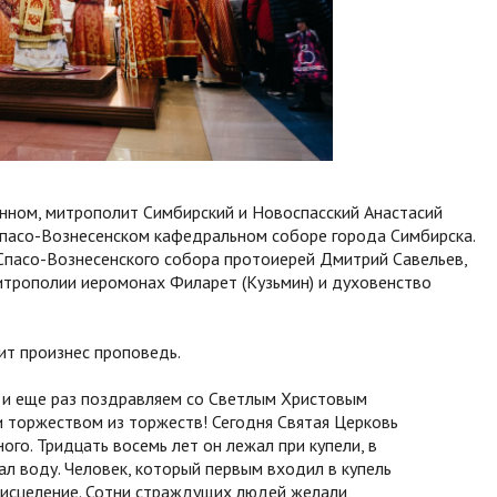
енном, митрополит Симбирский и Новоспасский Анастасий
Спасо-Вознесенском кафедральном соборе города Симбирска.
Спасо-Вознесенского собора протоиерей Дмитрий Савельев,
итрополии иеромонах Филарет (Кузьмин) и духовенство
ит произнес проповедь.
ще и еще раз поздравляем со Светлым Христовым
и торжеством из торжеств! Сегодня Святая Церковь
ого. Тридцать восемь лет он лежал при купели, в
ал воду. Человек, который первым входил в купель
 исцеление. Сотни страждущих людей желали