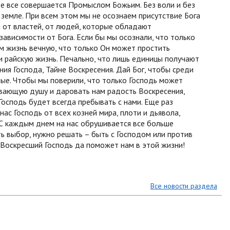
де все совершается Промыслом Божьим. Без воли и без
земле. При всем этом мы не осознаем присутствие Бога
м от властей, от людей, которые обладают
зависимости от Бога. Если бы мы осознали, что только
м жизнь вечную, что только Он может простить
и райскую жизнь. Печально, что лишь единицы получают
ия Господа, Тайне Воскресения. Дай Бог, чтобы среди
ные. Чтобы мы поверили, что только Господь может
ивающую душу и даровать нам радость Воскресения,
осподь будет всегда пребывать с нами. Еще раз
ас Господь от всех козней мира, плоти и дьявола,
 С каждым днем на нас обрушивается все больше
ь выбор, нужно решать – быть с Господом или против
. Воскресший Господь да поможет нам в этой жизни!
Все новости раздела