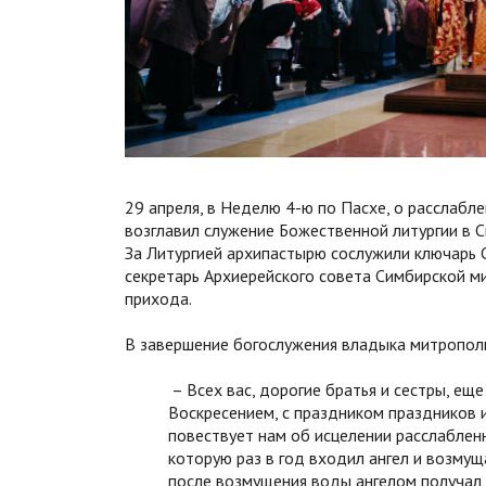
29 апреля, в Неделю 4-ю по Пасхе, о расслабл
возглавил служение Божественной литургии в 
За Литургией архипастырю сослужили ключарь 
секретарь Архиерейского совета Симбирской м
прихода.
В завершение богослужения владыка митропол
– Всех вас, дорогие братья и сестры, е
Воскресением, с праздником праздников 
повествует нам об исцелении расслабленн
которую раз в год входил ангел и возмущ
после возмущения воды ангелом получал