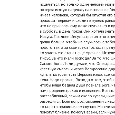
исцелиться, но только один человек мог 
потерял всякую надежду на исцеление. Ув
имеет человека, который бы опустил его 
приходит первым и сходит в купель раньш
что не пришлось ему даже спускаться в ку
в субботу, в день покоя. Они хотели знать
Иисуса. Позднее Иисус встретил этого чел
греши больше, чтобы не случилось с тобо
просто так, а за свои грехи. Господь пре
то участь его станет еще мрачнее. Исцел
Иисус. За что гнали Господа? За то, что 
Самого Бога. Люди думали, что Он выдава
крестную смерть и через Воскресение да
купель, которая есть Церковь наша, где
тела. Надо просить Господа о том, чтобы
чтобы наша бедная душа познала Бога, ч
нам прощение грехов и исцеление. Все мы
расслабленный, лежим около купели, ниче
разрешится. Если вопрос, связанный с на
то мы это приписываем случаю. Мы счита
помогут близкие, помогут врачи, если нуж