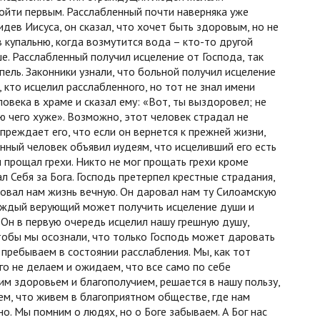
войти первым. Расслабленный почти наверняка уже
идев Иисуса, он сказал, что хочет быть здоровым, но не
в купальню, когда возмутится вода – кто-то другой
е. Расслабленный получил исцеление от Господа, так
пель. Законники узнали, что больной получил исцеление
, кто исцелил расслабленного, но тот не знал имени
овека в храме и сказал ему: «Вот, ты выздоровел; не
ю чего хуже». Возможно, этот человек страдал не
дупреждает его, что если он вернется к прежней жизни,
енный человек объявил иудеям, что исцеливший его есть
Он прощал грехи. Никто не мог прощать грехи кроме
л Себя за Бога. Господь претерпел крестные страдания,
ровал нам жизнь вечную. Он даровал нам ту Силоамскую
 каждый верующий может получить исцеление души и
 Он в первую очередь исцелил нашу грешную душу,
тобы мы осознали, что только Господь может даровать
 пребываем в состоянии расслабления. Мы, как тот
го не делаем и ожидаем, что все само по себе
шим здоровьем и благополучием, решается в нашу пользу,
ем, что живем в благоприятном обществе, где нам
но. Мы помним о людях, но о Боге забываем. А Бог нас