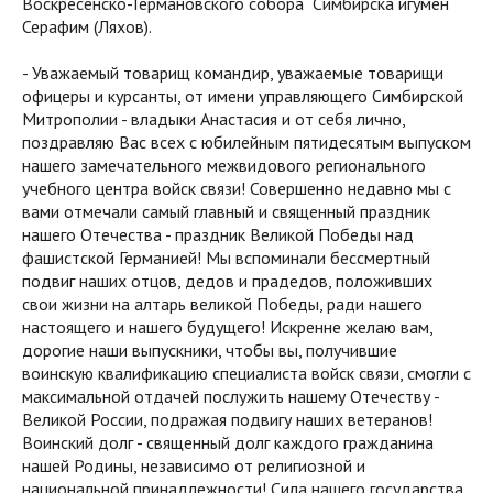
Воскресенско-Германовского собора Симбирска игумен
Серафим (Ляхов).
- Уважаемый товарищ командир, уважаемые товарищи
офицеры и курсанты, от имени управляющего Симбирской
Митрополии - владыки Анастасия и от себя лично,
поздравляю Вас всех с юбилейным пятидесятым выпуском
нашего замечательного межвидового регионального
учебного центра войск связи! Совершенно недавно мы с
вами отмечали самый главный и священный праздник
нашего Отечества - праздник Великой Победы над
фашистской Германией! Мы вспоминали бессмертный
подвиг наших отцов, дедов и прадедов, положивших
свои жизни на алтарь великой Победы, ради нашего
настоящего и нашего будущего! Искренне желаю вам,
дорогие наши выпускники, чтобы вы, получившие
воинскую квалификацию специалиста войск связи, смогли с
максимальной отдачей послужить нашему Отечеству -
Великой России, подражая подвигу наших ветеранов!
Воинский долг - священный долг каждого гражданина
нашей Родины, независимо от религиозной и
национальной принадлежности! Сила нашего государства