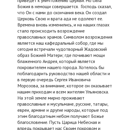
приведет к уничтожению Церкви. Но сила
Божия в немощи совершается. Господь сказал,
что Он с нами до скончания века. Он создал
Церковь Свою и врата ада не одолеют ее.
Времена вновь изменились, и на наших глазах
стало происходить возрождение
православных храмов. Символом возрождения
является наш кафедральный собор, где мы
сегодня встречали чудотворный Жадовский
образ Божией Матери; где почивают мощи
блаженного Андрея, который является
покровителем нашего города. Хотелось бы
поблагодарить руководство нашей области и
в первую очередь Сергея Ивановича
Морозова, за внимание, которое он оказывает
нашим приходам и всем жителям Ульяновска.
На этой земле мирно проживают
православные и мусульмане, русские, татары,
евреи, армяне и другие народы, которые под
этим благодатным небом получают Божье
благословение. Пусть Царица Небесная и
впредь покрывает нас Своим покровом и