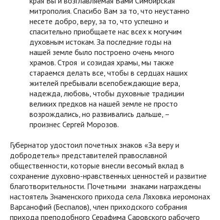
края Вы и возглавляемая Вами Симбирская
митрополия. Спасибо Вам за то, что неустанно
несете добро, веру, за то, что успешно и
спасительно приобщаете нас всех к могучим
духовным истокам. За последние годы на
нашей земле было построено очень много
храмов. Строя и созидая храмы, мы также
стараемся делать все, чтобы в сердцах наших
жителей пребывали всепобеждающие вера,
надежда, любовь, чтобы духовные традиции
великих предков на нашей земле не просто
возрождались, но развивались дальше, –
произнес Сергей Морозов.
Губернатор удостоил почетных знаков «За веру и
добродетель» представителей православной
общественности, которые внесли весомый вклад в
сохранение духовно-нравственных ценностей и развитие
благотворительности. Почетными знаками награждены
настоятель Знаменского прихода села Ляховка иеромонах
Варсанофий (Беспалов), член приходского собрания
прихода преподобного Серафима Саровского рабочего