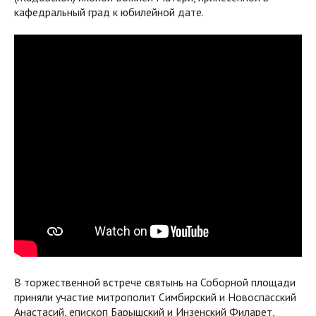
кафедральный град к юбилейной дате.
В торжественной встрече святынь на Соборной площади
приняли участие митрополит Симбирский и Новоспасский
Анастасий, епископ Барышский и Инзенский Филарет,