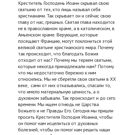
Креститель Господень Иоанн скрывал свою
святыню от тех, кто лишь называл себя
христианами. Так скрывает он и сейчас свою
главу от нас, грешных. Святая глава находится
не в православном храме, а в католическом, в
Амьенском храме. Верующие, которые
посещают Францию, могут поклониться этой
великой святыне христианского мира. Почему
так происходит, что благодать Божия
отходит от нас? Почему мы теряем святыни,
которые некогда принадлежали нам? Потому
что мы недостаточно бережно к ним
относились. Мы не сберегли свои святыни в XX
веке, сами от них отказывались, спасали то,
что имело материальную ценность, а о
духовном забывали. Так происходит и до сего
времени. Мы ищем отнюдь не Царства
Божьего и не Правды Его. Сегодня мы пришли
просить Крестителя Господня Иоанна, чтобы
он помог нам исцелиться от духовных
болезней, чтобы он помог нам решить наши