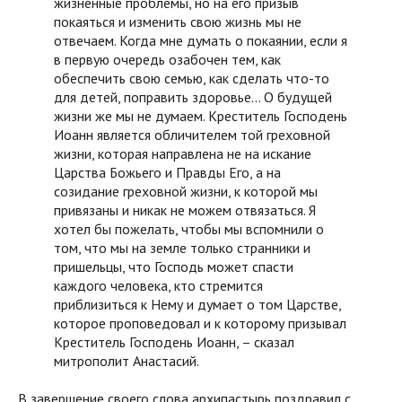
жизненные проблемы, но на его призыв
покаяться и изменить свою жизнь мы не
отвечаем. Когда мне думать о покаянии, если я
в первую очередь озабочен тем, как
обеспечить свою семью, как сделать что-то
для детей, поправить здоровье... О будущей
жизни же мы не думаем. Креститель Господень
Иоанн является обличителем той греховной
жизни, которая направлена не на искание
Царства Божьего и Правды Его, а на
созидание греховной жизни, к которой мы
привязаны и никак не можем отвязаться. Я
хотел бы пожелать, чтобы мы вспомнили о
том, что мы на земле только странники и
пришельцы, что Господь может спасти
каждого человека, кто стремится
приблизиться к Нему и думает о том Царстве,
которое проповедовал и к которому призывал
Креститель Господень Иоанн, – сказал
митрополит Анастасий.
В завершение своего слова архипастырь поздравил с