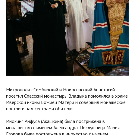
Митрополит Симбирский и Новоспасский Анастасий
посетил Спасский монастырь. Владыка помолился в храме
Иверской иконы Божией Матери и совершил монашеские
постриги над сестрами обители.
Инокиня Анфуса (Акашкина) была пострижена в
монашество с именем Александра. Послушница Мария
Егорова была пострижена в иночество с именем