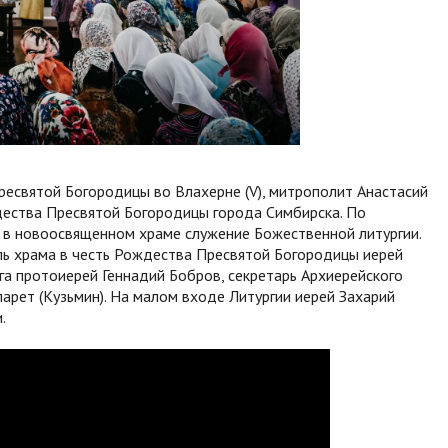
ресвятой Богородицы во Влахерне (V), митрополит Анастасий
дества Пресвятой Богородицы города Симбирска. По
 в новоосвященном храме служение Божественной литургии.
ль храма в честь Рождества Пресвятой Богородицы иерей
га протоиерей Геннадий Бобров, секретарь Архиерейского
рет (Кузьмин). На малом входе Литургии иерей Захарий
.