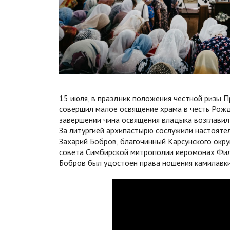
15 июля, в праздник положения честной ризы П
совершил малое освящение храма в честь Рож
завершении чина освящения владыка возглавил
За литургией архипастырю сослужили настояте
Захарий Бобров, благочинный Карсунского окру
совета Симбирской митрополии иеромонах Фила
Бобров был удостоен права ношения камилавки