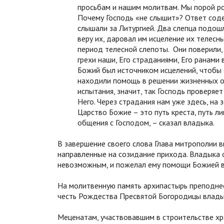
просьбам и нашим молитвам. Мы порой ро
Почему Господь «не слышит»? Ответ соде
слышали за Литургией. Два слепца подошл
веру их, даровал им исцеление их телесн
период телесной слепоты. Они поверили,
грехи наши, Его страданиями, Его ранами
Божий был источником исцелений, чтобы 
находили помощь в решении жизненных о
испытания, значит, так Господь проверяе
Него. Через страдания нам уже здесь, на
Царство Божие – это путь креста, путь л
общения с Господом, – сказал владыка.
В завершение своего слова Глава митрополии 
направленные на созидание прихода. Владыка о
невозможным, и пожелал ему помощи Божией в 
На молитвенную память архипастырь преподнес
честь Рождества Пресвятой Богородицы владык
Меценатам, участвовавшим в строительстве хр