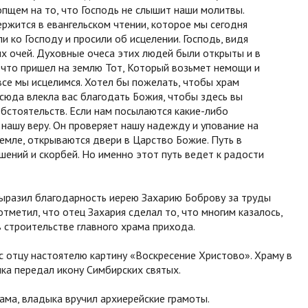
пщем на то, что Господь не слышит наши молитвы.
ржится в евангельском чтении, которое мы сегодня
и ко Господу и просили об исцелении. Господь, видя
ых очей. Духовные очеса этих людей были открыты и в
 что пришел на землю Тот, Который возьмет немощи и
 все мы исцелимся. Хотел бы пожелать, чтобы храм
сюда влекла вас благодать Божия, чтобы здесь вы
бстоятельств. Если нам посылаются какие-либо
т нашу веру. Он проверяет нашу надежду и упование на
 земле, открываются двери в Царство Божие. Путь в
ишений и скорбей. Но именно этот путь ведет к радости
выразил благодарность иерею Захарию Боброву за труды
тметил, что отец Захария сделал то, что многим казалось,
строительстве главного храма прихода.
 отцу настоятелю картину «Воскресение Христово». Храму в
а передал икону Симбирских святых.
ама, владыка вручил архиерейские грамоты.