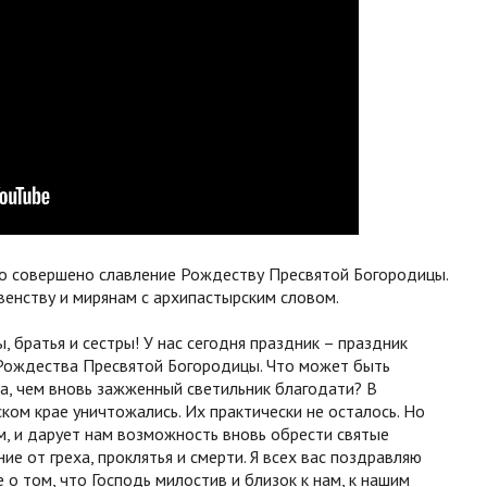
о совершено славление Рождеству Пресвятой Богородицы.
венству и мирянам с архипастырским словом.
, братья и сестры! У нас сегодня праздник – праздник
 Рождества Пресвятой Богородицы. Что может быть
а, чем вновь зажженный светильник благодати? В
ком крае уничтожались. Их практически не осталось. Но
м, и дарует нам возможность вновь обрести святые
ие от греха, проклятья и смерти. Я всех вас поздравляю
 о том, что Господь милостив и близок к нам, к нашим