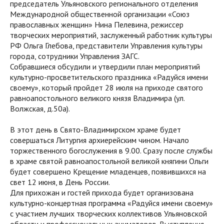
председатель Ульяновского регионального отделения
Международной общественной организации «Союз
православных женщин» Нина Пелевина, режиссер
творческих мероприятий, заслуженный работник культуры
РФ Ольга Глебова, представители Управления культуры
города, сотрудники Управления ЗАГС.
Собравшиеся обсудили и утвердили план мероприятий
культурно-просветительского праздника «Радуйся имени
своему», который пройдет 28 июля на приходе святого
равноапостольного великого князя Владимира (ул.
Волжская, д.50а).
В этот день в Свято-Владимирском храме будет
совершаться Литургия архиерейским чином. Начало
торжественного богослужения в 9.00. Сразу после службы
в храме святой равноапостольной великой княгини Ольги
будет совершено Крещение младенцев, появившихся на
свет 12 июня, в День России.
Для прихожан и гостей прихода будет организована
культурно-концертная программа «Радуйся имени своему»
с участием лучших творческих коллективов Ульяновской
области и профессиональных аниматоров. Выступления