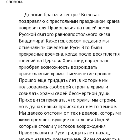
словом.
– Дорогие братья и сестры! Всех вас
поздравляю с престольным праздником храма
покровителя Православия на нашей земле
Русской святого равноапостольного князя
Владимира! Кажется, совсем недавно мы
отмечали тысячелетие Руси. Это были
прекрасные времена, когда после десятилетия
гонений на Церковь Христову, народ наш
приобрел возможность возрождать
православные храмы. Тысячелетие прошло.
Прошло еще тридцать лет, в которые мы
пользовались свободой строить храмы и
созидать храмы своей бессмертной души.
Приходится признать, что храмы мы строим,
но в душах наших происходит нечто темное.
Мы далеко отстоим от тех идеалов, которыми
жили предшествующие поколения. Людей,
которые стояли у истоков возрождения
Православия на Руси тридцать лет назад,
можно назвать романтиками. Я сам отношусь к