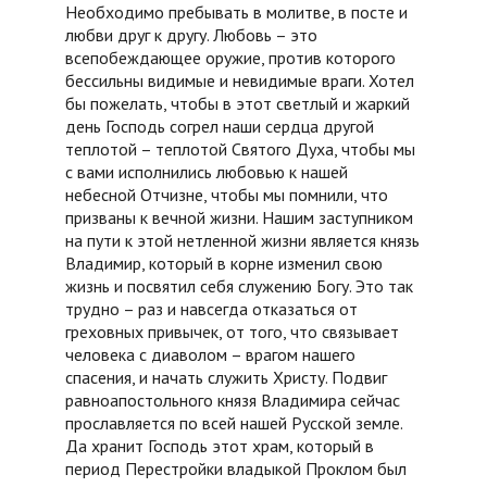
Необходимо пребывать в молитве, в посте и
любви друг к другу. Любовь – это
всепобеждающее оружие, против которого
бессильны видимые и невидимые враги. Хотел
бы пожелать, чтобы в этот светлый и жаркий
день Господь согрел наши сердца другой
теплотой – теплотой Святого Духа, чтобы мы
с вами исполнились любовью к нашей
небесной Отчизне, чтобы мы помнили, что
призваны к вечной жизни. Нашим заступником
на пути к этой нетленной жизни является князь
Владимир, который в корне изменил свою
жизнь и посвятил себя служению Богу. Это так
трудно – раз и навсегда отказаться от
греховных привычек, от того, что связывает
человека с диаволом – врагом нашего
спасения, и начать служить Христу. Подвиг
равноапостольного князя Владимира сейчас
прославляется по всей нашей Русской земле.
Да хранит Господь этот храм, который в
период Перестройки владыкой Проклом был