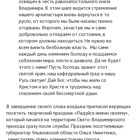
освящен в честь равноапостольного князя
Владимира. В этом шаге видится стремление
нашего архипастыря вновь вернуться в то
русло, от которого мы были насильственно
оторваны. Впрочем, зачастую мы и сами
добровольно отпадаем от состояния, в
котором должны находиться. Не нужно во
всем винить безбожную власть. Мы сами
каждый день изменяем Господу и поддаемся
соблазнам мира, плоти и диавола. Да не будет
этого с нами! Пусть Господь хранит этот
святой храм, наш кафедральный град и нашу
Русь святую! Дай Бог, чтобы мы жили со
Христом и во Христе и трудились над
спасением своей бессмертной души.
В завершение своего слова владыка пригласил верующих
посетить творческий праздник «Радуйся имени своему»,
который начался на территории Свято-Владимирского
прихода сразу после службы. Праздник посетиливице-
губернатор Ульяновской области Ольга Никитенко,
заместитель главы администрации города