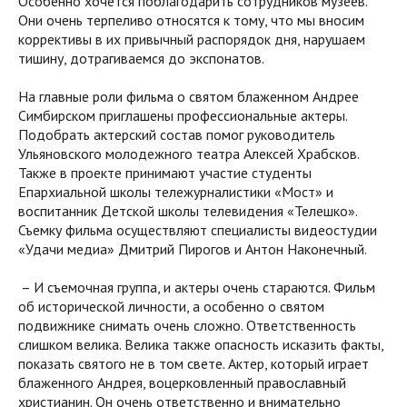
Особенно хочется поблагодарить сотрудников музеев.
Они очень терпеливо относятся к тому, что мы вносим
коррективы в их привычный распорядок дня, нарушаем
тишину, дотрагиваемся до экспонатов.
На главные роли фильма о святом блаженном Андрее
Симбирском приглашены профессиональные актеры.
Подобрать актерский состав помог руководитель
Ульяновского молодежного театра Алексей Храбсков.
Также в проекте принимают участие студенты
Епархиальной школы тележурналистики «Мост» и
воспитанник Детской школы телевидения «Телешко».
Съемку фильма осуществляют специалисты видеостудии
«Удачи медиа» Дмитрий Пирогов и Антон Наконечный.
– И съемочная группа, и актеры очень стараются. Фильм
об исторической личности, а особенно о святом
подвижнике снимать очень сложно. Ответственность
слишком велика. Велика также опасность исказить факты,
показать святого не в том свете. Актер, который играет
блаженного Андрея, воцерковленный православный
христианин. Он очень ответственно и внимательно