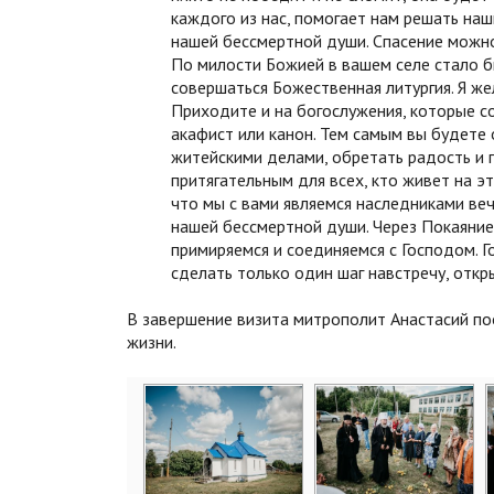
каждого из нас, помогает нам решать на
нашей бессмертной души. Спасение можно
По милости Божией в вашем селе стало б
совершаться Божественная литургия. Я же
Приходите и на богослужения, которые с
акафист или канон. Тем самым вы будете о
житейскими делами, обретать радость и 
притягательным для всех, кто живет на э
что мы с вами являемся наследниками веч
нашей бессмертной души. Через Покаяние
примиряемся и соединяемся с Господом. Г
сделать только один шаг навстречу, откры
В завершение визита митрополит Анастасий по
жизни.