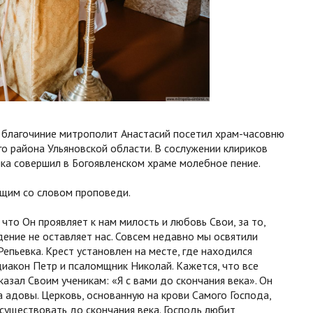
 благочиние митрополит Анастасий посетил храм-часовню
о района Ульяновской области. В сослужении клириков
ка совершил в Богоявленском храме молебное пение.
ющим со словом проповеди.
что Он проявляет к нам милость и любовь Свои, за то,
дение не оставляет нас. Совсем недавно мы освятили
Репьевка. Крест установлен на месте, где находился
диакон Петр и псаломщник Николай. Кажется, что все
казал Своим ученикам: «Я с вами до скончания века». Он
а адовы. Церковь, основанную на крови Самого Господа,
 существовать до скончания века. Господь любит