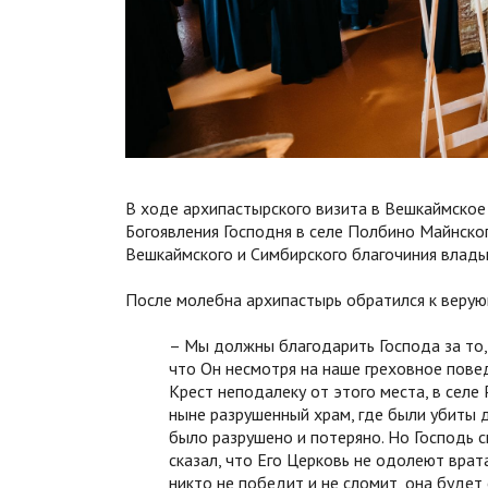
В ходе архипастырского визита в Вешкаймское
Богоявления Господня в селе Полбино Майнског
Вешкаймского и Симбирского благочиния влады
После молебна архипастырь обратился к веру
– Мы должны благодарить Господа за то, 
что Он несмотря на наше греховное пове
Крест неподалеку от этого места, в селе 
ныне разрушенный храм, где были убиты 
было разрушено и потеряно. Но Господь с
сказал, что Его Церковь не одолеют врат
никто не победит и не сломит, она будет