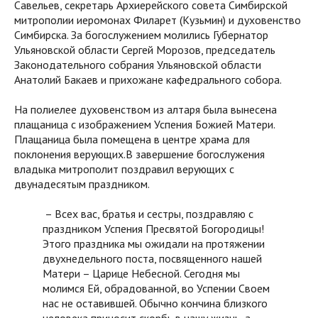
Савельев, секретарь Архиерейского совета Симбирской
митрополии иеромонах Филарет (Кузьмин) и духовенство
Симбирска. За богослужением молились Губернатор
Ульяновской области Сергей Морозов, председатель
Законодательного собрания Ульяновской области
Анатолий Бакаев и прихожане кафедрального собора.
На полиелее духовенством из алтаря была вынесена
плащаница с изображением Успения Божией Матери.
Плащаница была помещена в центре храма для
поклонения верующих.В завершение богослужения
владыка митрополит поздравил верующих с
двунадесятым праздником.
– Всех вас, братья и сестры, поздравляю с
праздником Успения Пресвятой Богородицы!
Этого праздника мы ожидали на протяжении
двухнедельного поста, посвященного нашей
Матери – Царице Небесной. Сегодня мы
молимся Ей, обрадованной, во Успении Своем
нас не оставившей. Обычно кончина близкого
человека приносит скорбь в нашу жизнь, а