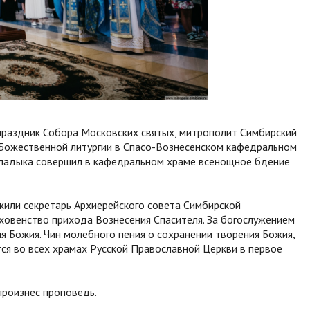
 праздник Собора Московских святых, митрополит Симбирский
 Божественной литургии в Спасо-Вознесенском кафедральном
 владыка совершил в кафедральном храме всенощное бдение
жили секретарь Архиерейского совета Симбирской
ховенство прихода Вознесения Спасителя. За богослужением
я Божия. Чин молебного пения о сохранении творения Божия,
я во всех храмах Русской Православной Церкви в первое
произнес проповедь.