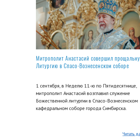
Митрополит Анастасий совершил прощальн
Литургию в Спасо-Вознесенском соборе
1 сентября, в Неделю 11-ю по Пятидесятнице,
митрополит Анастасий возглавил служение
Божественной литургии в Спасо-Вознесенском
кафедральном соборе города Симбирска.
Читать д