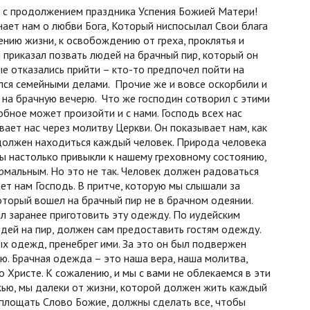
ем с продолжением праздника Успения Божией Матери!
нает нам о любви Бога, Который ниспосылал Свои блага
ению жизни, к освобождению от греха, проклятья и
н приказал позвать людей на брачный пир, который он
ые отказались прийти – кто-то предпочел пойти на
нялся семейными делами. Прочие же и вовсе оскорбили и
 на брачную вечерю. Что же господин сотворил с этими
бное может произойти и с нами. Господь всех нас
вает нас через молитву Церкви. Он показывает нам, как
 должен находиться каждый человек. Природа человека
Мы настолько привыкли к нашему греховному состоянию,
рмальным. Но это не так. Человек должен радоваться
ет нам Господь. В притче, которую мы слышали за
который вошел на брачный пир не в брачном одеянии.
ыл заранее приготовить эту одежду. По иудейским
дей на пир, должен сам предоставить гостям одежду.
ых одежд, пренебрег ими. За это он был подвержен
ю. Брачная одежда – это наша вера, наша молитва,
о Христе. К сожалению, и мы с вами не облекаемся в эти
ью, мы далеки от жизни, которой должен жить каждый
оплощать Слово Божие, должны сделать все, чтобы