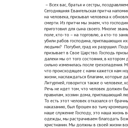
– Всех вас, братья и сестры, поздравля
Сегодняшняя Евангельская притча напоми
на человека, призывал человека к обновл
смерти. Из притчи мы знаем, что господи
приготовил для сына своего. Многие зван
поле, кто-то – на торговлю, а кто-то за
убили рабов господина, приглашающих их
людьми? Погубил, град их разрушил. Подо
призывает в Свое Царство. Господь призы
далеки мы от того состояния, в котором
сильно изменилась после грехопадения. 
что происходящее с нами кажется нам но
жизни, наслаждаться благами, которые да
Литургией, говорится также о человеке, 
Речь не идет том, что человек должен б
правилам, хозяин дома, приглашающий лю
То есть этот человек отказался от брачн
наказанию, был брошен во тьму кромешну
наше служение Господу, это наша жизнь в
одежды, мы растрачиваем благодать Бож
христианин. Мы должны в своей жизни в