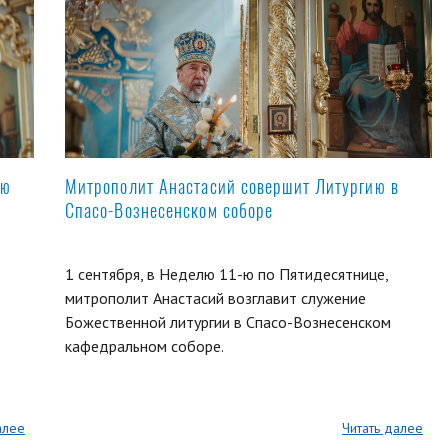
ую
Митрополит Анастасий совершит Литургию в
Спасо-Вознесенском соборе
1 сентября, в Неделю 11-ю по Пятидесятнице,
митрополит Анастасий возглавит служение
Божественной литургии в Спасо-Вознесенском
кафедральном соборе.
алее
Читать далее