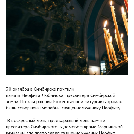
30 октября в Симбирске почтили
память Неофита Любимова, пресвитера Симбирской
земли. По завершении Божественной литургии в храмах
были совершены молебны священномученику Неофиту.
В воскресный день, предварявший день памяти
пресвитера Симбирского, в домовом храме Мариинской
гимназии, где преподавал священномученик Неофит,