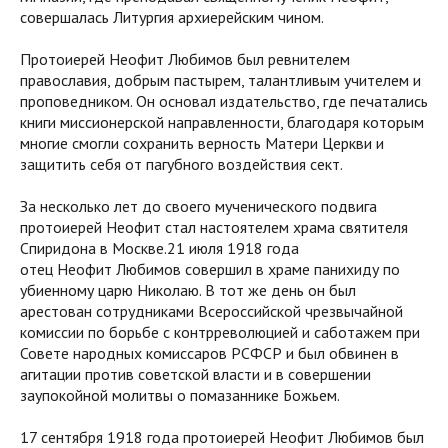
совершалась Литургия архиерейским чином.
Протоиерей Неофит Любимов был ревнителем
православия, добрым пастырем, талантливым учителем и
проповедником. Он основал издательство, где печатались
книги миссионерской направленности, благодаря которым
многие смогли сохранить верность Матери Церкви и
защитить себя от пагубного воздействия сект.
За несколько лет до своего мученического подвига
протоиерей Неофит стал настоятелем храма святителя
Спиридона в Москве.21 июля 1918 года
отец Неофит Любимов совершил в храме панихиду по
убиенному царю Николаю. В тот же день он был
арестован сотрудниками Всероссийской чрезвычайной
комиссии по борьбе с контрреволюцией и саботажем при
Совете народных комиссаров РСФСР и был обвинен в
агитации против советской власти и в совершении
заупокойной молитвы о помазаннике Божьем.
17 сентября 1918 года протоиерей Неофит Любимов был