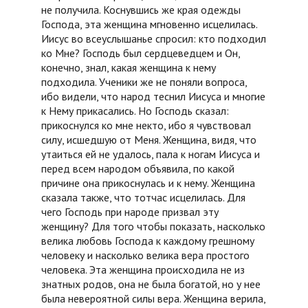
не получила. Коснувшись же края одежды
Господа, эта женщина мгновенно исцелилась.
Иисус во всеуслышанье спросил: кто подходил
ко Мне? Господь был сердцеведцем и Он,
конечно, знал, какая женщина к нему
подходила. Ученики же не поняли вопроса,
ибо видели, что народ теснил Иисуса и многие
к Нему прикасались. Но Господь сказал:
прикоснулся ко мне некто, ибо я чувствовал
силу, исшедшую от Меня. Женщина, видя, что
утаиться ей не удалось, пала к ногам Иисуса и
перед всем народом объявила, по какой
причине она прикоснулась и к нему. Женщина
сказала также, что тотчас исцелилась. Для
чего Господь при народе призвал эту
женщину? Для того чтобы показать, насколько
велика любовь Господа к каждому грешному
человеку и насколько велика вера простого
человека. Эта женщина происходила не из
знатных родов, она не была богатой, но у нее
была невероятной силы вера. Женщина верила,