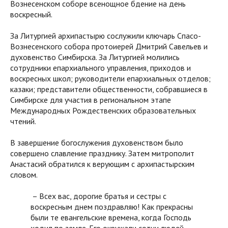
Вознесенском соборе всенощное бдение на день
воскресный.
За Литургией архипастырю сослужили ключарь Спасо-
Вознесенского собора протоиерей Дмитрий Савельев и
духовенство Симбирска. За Литургией молились
сотрудники епархиального управления, приходов и
воскресных школ; руководители епархиальных отделов;
казаки; представители общественности, собравшиеся в
Симбирске для участия в региональном этапе
Международных Рождественских образовательных
чтений.
В завершение богослужения духовенством было
совершено славление празднику. Затем митрополит
Анастасий обратился к верующим с архипастырским
словом.
– Всех вас, дорогие братья и сестры с
воскресным днем поздравляю! Как прекрасны
были те евангельские времена, когда Господь
ходил по земле. Его окружали сотни людей,