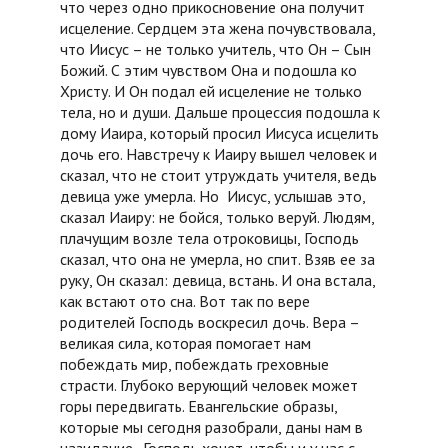
что через одно прикосновение она получит
исцеление. Сердцем эта жена почувствовала,
что Иисус – не только учитель, что Он – Сын
Божий. С этим чувством Она и подошла ко
Христу. И Он подал ей исцеление не только
тела, но и души. Дальше процессия подошла к
дому Иаира, который просил Иисуса исцелить
дочь его. Навстречу к Иаиру вышел человек и
сказал, что не стоит утруждать учителя, ведь
девица уже умерла. Но Иисус, услышав это,
сказал Иаиру: не бойся, только веруй. Людям,
плачущим возле тела отроковицы, Господь
сказал, что она не умерла, но спит. Взяв ее за
руку, Он сказал: девица, встань. И она встала,
как встают ото сна. Вот так по вере
родителей Господь воскресил дочь. Вера –
великая сила, которая помогает нам
побеждать мир, побеждать греховные
страсти. Глубоко верующий человек может
горы передвигать. Евангельские образы,
которые мы сегодня разобрали, даны нам в
назидание. Господь хочет, чтобы и у нас с