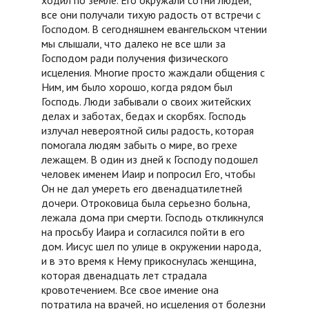
все они получали тихую радость от встречи с
Господом. В сегодняшнем евангельском чтении
мы слышали, что далеко не все шли за
Господом ради получения физического
исцеления. Многие просто жаждали общения с
Ним, им было хорошо, когда рядом был
Господь. Люди забывали о своих житейских
делах и заботах, бедах и скорбях. Господь
излучал невероятной силы радость, которая
помогала людям забыть о мире, во грехе
лежащем. В один из дней к Господу подошел
человек именем Иаир и попросил Его, чтобы
Он не дал умереть его двенадцатилетней
дочери. Отроковица была серьезно больна,
лежала дома при смерти. Господь откликнулся
на просьбу Иаира и согласился пойти в его
дом. Иисус шел по улице в окружении народа,
и в это время к Нему прикоснулась женщина,
которая двенадцать лет страдала
кровотечением. Все свое имение она
потратила на врачей, но исцеления от болезни