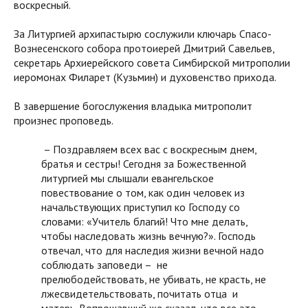
воскресный.
За Литургией архипастырю сослужили ключарь Спасо-
Вознесенского собора протоиерей Дмитрий Савельев,
секретарь Архиерейского совета Симбирской митрополии
иеромонах Филарет (Кузьмин) и духовенство прихода.
В завершение богослужения владыка митрополит
произнес проповедь.
– Поздравляем всех вас с воскресным днем,
братья и сестры! Сегодня за Божественной
литургией мы слышали евангельское
повествование о том, как один человек из
начальствующих приступил ко Господу со
словами: «Учитель благий! Что мне делать,
чтобы наследовать жизнь вечную?». Господь
отвечал, что для наследия жизни вечной надо
соблюдать заповеди – не
прелюбодействовать, не убивать, не красть, не
лжесвидетельствовать, почитать отца и
матерь. Вопрошавший же сказал, что все это