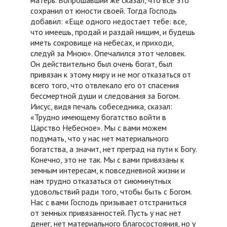
сохранил от юности своей. Тогда Господь
добавил: «Еще одного недостает тебе: все,
что имеешь, продай и раздай нищим, и будешь
иметь сокровище на небесах, и приходи,
следуй за Мною». Опечалился этот человек.
Он действительно был очень богат, был
привязан к этому миру и не мог отказаться от
всего того, что отвлекало его от спасения
бессмертной души и следования за Богом.
Иисус, видя печаль собеседника, сказал:
«Трудно имеющему богатство войти в
Царство Небесное». Мы с вами можем
подумать, что у нас нет материального
богатства, а значит, нет преград на пути к Богу.
Конечно, это не так. Мы с вами привязаны к
земным интересам, к повседневной жизни и
нам трудно отказаться от сиюминутных
удовольствий ради того, чтобы быть с Богом.
Нас с вами Господь призывает отстраниться
от земных привязанностей. Пусть у нас нет
денег, нет материального благосостояния, но у