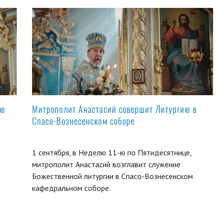
ую
Митрополит Анастасий совершит Литургию в
Спасо-Вознесенском соборе
1 сентября, в Неделю 11-ю по Пятидесятнице,
митрополит Анастасий возглавит служение
Божественной литургии в Спасо-Вознесенском
кафедральном соборе.