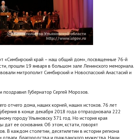
рт «Симбирский край – наш общий дом», посвященные 76-й
ти, прошли 19 января в большом зале Ленинского мемориала.
ствовали митрополит Симбирский и Новоспасский Анастасий и
и поздравил Губернатор Сергей Морозов.
его отчего дома, наших корней, наших истоков. 76 лет
Губерния в конце декабря 2018 года отпраздновала 222
ному городу Ульяновску 371 год. Но история края
ы дат ее основания. Об этом, кстати, говорят
ов. В каждом столетии, десятилетии в истории региона
и отваги, благородства и гражданского мужества. Наши