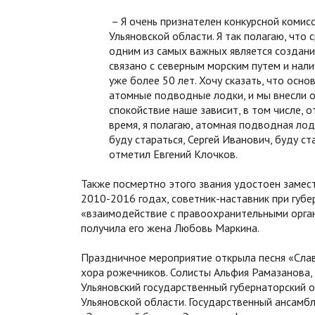
– Я очень признателен конкурсной комисс
Ульяновской области. Я так полагаю, что
одним из самых важных является создани
связано с северным морским путем и нали
уже более 50 лет. Хочу сказать, что осно
атомные подводные лодки, и мы внесли о
спокойствие наше зависит, в том числе,
время, я полагаю, атомная подводная ло
буду стараться, Сергей Иванович, буду ст
отметил Евгений Клочков.
Также посмертно этого звания удостоен замес
2010-2016 годах, советник-наставник при губ
«взаимодействие с правоохранительными орган
получила его жена Любовь Маркина.
Праздничное мероприятие открыла песня «Славь
хора рожечников. Солисты Альфия Рамазанова
Ульяновский государственный губернаторский 
Ульяновской области. Государственный ансамбл