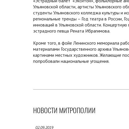
«Эстрадный балет «Экситон», фольклорные анс
Ульяновской области, артисты Ульяновского об
студенты Ульяновского колледжа культуры и ис
региональные тренды – Год театра в России, Г
инноваций в Ульяновской области. Концертную 
эстрадного певца Рената Ибрагимова.
Кроме того, в фойе Ленинского мемориала рабо
материалами Государственного архива Ульяновс
картинами местных художников. Желающие посе
попробовали национальные угощения.
НОВОСТИ МИТРОПОЛИИ
02.09.2019