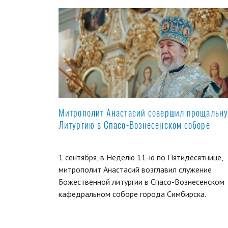
Митрополит Анастасий совершил прощальн
Литургию в Спасо-Вознесенском соборе
1 сентября, в Неделю 11-ю по Пятидесятнице,
митрополит Анастасий возглавил служение
Божественной литургии в Спасо-Вознесенском
кафедральном соборе города Симбирска.