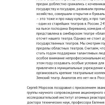
предки доблестно сражались с кочевника
государству и государю, развивали промыш
хозяйство, совершали открытия и букваль
– это тоже и про нашу культуру, и про та
- один из старейших театров в России. 2
на пьесе господина Веревкина, комедия «
представлена в симбирском театре «благ
отсчет нашего театра. Однако не стоит ду
государственных театров. Мы смотрим го
пределы областных театров. Считаем, чт
стать годом поддержки талантливых люд
особое внимание непрофессиональным ко
этом году создавать особые условия для
привлечем в муниципальные учреждение 
организовать крепкие театральные коллек
Земский театр. Аналогов его нет ни в Росс
Сергей Морозов поздравил с присвоением зван
группы научного сопровождения акционерного 
исследовательский институт атомных реакторо
доктора технических наук, профессора Евгения