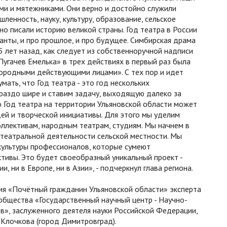
ми и мятежниками. Они верно и достойно служили
ленность, науку, культуру, образование, сельское
но писали историю великой страны. Год театра в России
ланты, и про прошлое, и про будущее. Симбирская драма
45 лет назад, как следует из собственноручной надписи
Пугачев Емелька» в трех действиях в первый раз была
ородными действующими лицами». С тех пор и идет
мать, что Год театра - это год нескольких
раздо шире и ставим задачу, выходящую далеко за
о Год театра на территории Ульяновской области может
ей и творческой инициативы. Для этого мы уделим
ллективам, народным театрам, студиям. Мы начнем в
 театральной деятельности сельской местности. Мы
культуры профессионалов, которые сумеют
тивы. Это будет своеобразный уникальный проект -
ии, ни в Европе, ни в Азии», - подчеркнул глава региона.
ия «Почётный гражданин Ульяновской области» эксперта
общества «Государственный научный центр - Научно-
в», заслуженного деятеля науки Российской Федерации,
 Клочкова (город Димитровград).