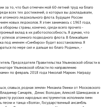
ии за то, что был отмечен мой 60-летний труд на благо
 среди всех тех достижений, о которых вы докладывали,
е атомного ледокольного флота. Будущее России
чием новых ледоколов. Я этим занимаюсь с 1963 года,
ва обороны страны, конечно, среди всего прочего -
громный вклад в их работоспособность. Я думаю, что
 от успехов атомного подводного флота. В ближайшее
дка под именем «Симбирск» будет восстановлена. Я
араться по мере сил и дальше во благо Родины», -
титель Председателя Правительства Ульяновской области в
ернаторе Ульяновской области по направлению
ами» по февраль 2018 года Николай Маркин. Награду
ся, славься, родная земля» Михаила Глинки от Московского
, Владимир Самарёв, Денис Володин, Алексей Шамиданов и
оркестр русских народных инструментов исполнили гимн
ь песни и танца «Волга», Государственный ансамбль