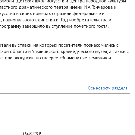
амбли Детских школ искусств и Центра народной культуры
ластного драматического театра имени И.А.Гончарова и
кусства в своих номерах отразили федеральные и
од национального единства и Год изобретательства и
программу завершило выступление почётного гостя,
тали выставки, на которых посетители познакомились с
кой области и Ульяновского краеведческого музея, а также с
тили экскурсию по галерее «Знаменитые земляки» и
Все новости раздела
31.08.2019