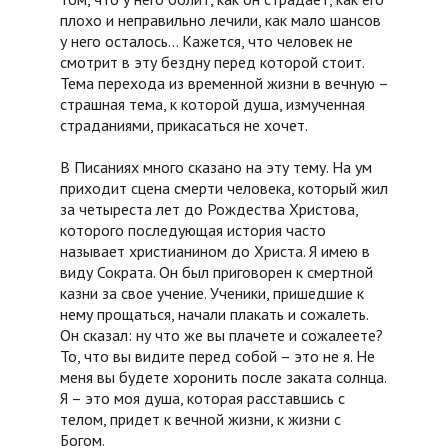
плохо и неправильно лечили, как мало шансов
у него осталось… Кажется, что человек не
смотрит в эту бездну перед которой стоит.
Тема перехода из временной жизни в вечную –
страшная тема, к которой душа, измученная
страданиями, прикасаться не хочет.
В Писаниях много сказано на эту тему. На ум
приходит сцена смерти человека, который жил
за четыреста лет до Рождества Христова,
которого последующая история часто
называет христианином до Христа. Я имею в
виду Сократа. Он был приговорен к смертной
казни за свое учение. Ученики, пришедшие к
нему прощаться, начали плакать и сожалеть.
Он сказал: ну что же вы плачете и сожалеете?
То, что вы видите перед собой – это не я. Не
меня вы будете хоронить после заката солнца.
Я – это моя душа, которая расставшись с
телом, придет к вечной жизни, к жизни с
Богом.