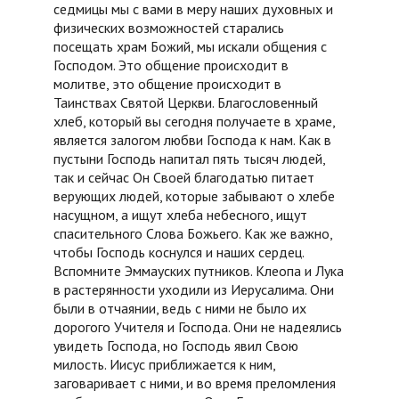
седмицы мы с вами в меру наших духовных и
физических возможностей старались
посещать храм Божий, мы искали общения с
Господом. Это общение происходит в
молитве, это общение происходит в
Таинствах Святой Церкви. Благословенный
хлеб, который вы сегодня получаете в храме,
является залогом любви Господа к нам. Как в
пустыни Господь напитал пять тысяч людей,
так и сейчас Он Своей благодатью питает
верующих людей, которые забывают о хлебе
насущном, а ищут хлеба небесного, ищут
спасительного Слова Божьего. Как же важно,
чтобы Господь коснулся и наших сердец.
Вспомните Эммауских путников. Клеопа и Лука
в растерянности уходили из Иерусалима. Они
были в отчаянии, ведь с ними не было их
дорогого Учителя и Господа. Они не надеялись
увидеть Господа, но Господь явил Свою
милость. Иисус приближается к ним,
заговаривает с ними, и во время преломления