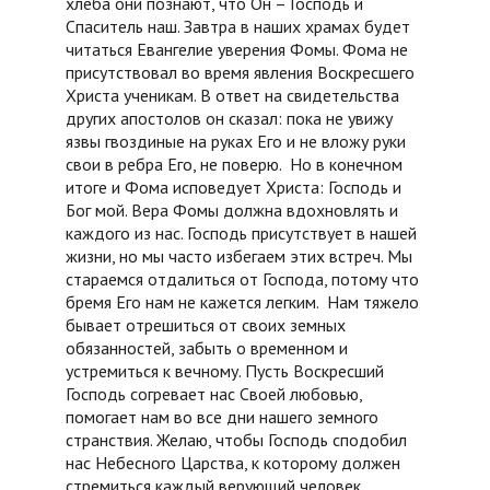
хлеба они познают, что Он – Господь и
Спаситель наш. Завтра в наших храмах будет
читаться Евангелие уверения Фомы. Фома не
присутствовал во время явления Воскресшего
Христа ученикам. В ответ на свидетельства
других апостолов он сказал: пока не увижу
язвы гвоздиные на руках Его и не вложу руки
свои в ребра Его, не поверю. Но в конечном
итоге и Фома исповедует Христа: Господь и
Бог мой. Вера Фомы должна вдохновлять и
каждого из нас. Господь присутствует в нашей
жизни, но мы часто избегаем этих встреч. Мы
стараемся отдалиться от Господа, потому что
бремя Его нам не кажется легким. Нам тяжело
бывает отрешиться от своих земных
обязанностей, забыть о временном и
устремиться к вечному. Пусть Воскресший
Господь согревает нас Своей любовью,
помогает нам во все дни нашего земного
странствия. Желаю, чтобы Господь сподобил
нас Небесного Царства, к которому должен
стремиться каждый верующий человек.