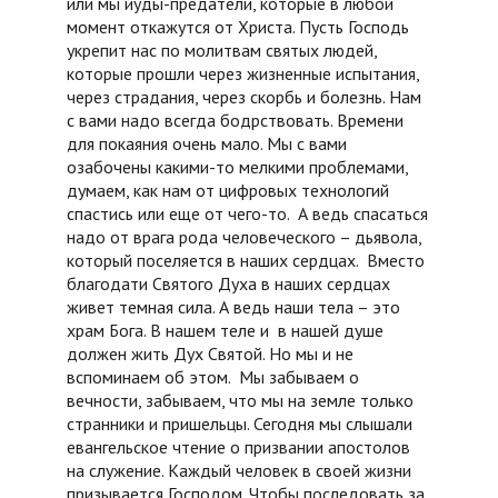
или мы иуды-предатели, которые в любой
момент откажутся от Христа. Пусть Господь
укрепит нас по молитвам святых людей,
которые прошли через жизненные испытания,
через страдания, через скорбь и болезнь. Нам
с вами надо всегда бодрствовать. Времени
для покаяния очень мало. Мы с вами
озабочены какими-то мелкими проблемами,
думаем, как нам от цифровых технологий
спастись или еще от чего-то. А ведь спасаться
надо от врага рода человеческого – дьявола,
который поселяется в наших сердцах. Вместо
благодати Святого Духа в наших сердцах
живет темная сила. А ведь наши тела – это
храм Бога. В нашем теле и в нашей душе
должен жить Дух Святой. Но мы и не
вспоминаем об этом. Мы забываем о
вечности, забываем, что мы на земле только
странники и пришельцы. Сегодня мы слышали
евангельское чтение о призвании апостолов
на служение. Каждый человек в своей жизни
призывается Господом. Чтобы последовать за