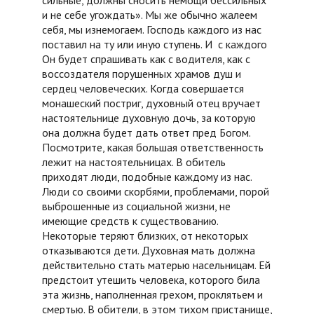
сильные, должны сносить немощи бессильных
и не себе угождать». Мы же обычно жалеем
себя, мы изнемогаем. Господь каждого из нас
поставил на ту или иную ступень. И с каждого
Он будет спрашивать как с водителя, как с
воссоздателя порушенных храмов душ и
сердец человеческих. Когда совершается
монашеский постриг, духовный отец вручает
настоятельнице духовную дочь, за которую
она должна будет дать ответ пред Богом.
Посмотрите, какая большая ответственность
лежит на настоятельницах. В обитель
приходят люди, подобные каждому из нас.
Люди со своими скорбями, проблемами, порой
выброшенные из социальной жизни, не
имеющие средств к существованию.
Некоторые теряют близких, от некоторых
отказываются дети. Духовная мать должна
действительно стать матерью насельницам. Ей
предстоит утешить человека, которого била
эта жизнь, наполненная грехом, проклятьем и
смертью. В обители, в этом тихом пристанище,