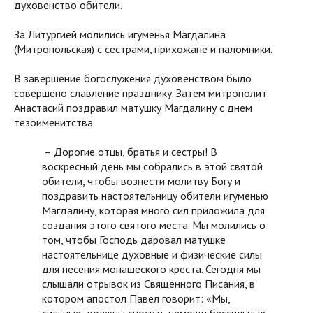
духовенство обители.
За Литургией молились игуменья Магдалина
(Митропольская) с сестрами, прихожане и паломники.
В завершение богослужения духовенством было
совершено славление празднику. Затем митрополит
Анастасий поздравил матушку Магдалину с днем
тезоименитства.
– Дорогие отцы, братья и сестры! В
воскресный день мы собрались в этой святой
обители, чтобы вознести молитву Богу и
поздравить настоятельницу обители игуменью
Магдалину, которая много сил приложила для
создания этого святого места. Мы молились о
том, чтобы Господь даровал матушке
настоятельнице духовные и физические силы
для несения монашеского креста. Сегодня мы
слышали отрывок из Священного Писания, в
котором апостол Павел говорит: «Мы,